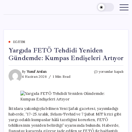
Skip
to
content
EĞITIM
Yargıda FETÖ Tehdidi Yeniden
Gündemde: Kumpas Endişeleri Artıyor
Yargıda
By
Yusuf Arslan
yorumlar kapalı
FETÖ
4 Haziran 2026
1 Min Read
Tehdidi
Yeniden
Gündemde:
Kumpas
Endişeleri
Artıyor
İktidara yakınlığıyla bilinen Yeni Şafak gazetesi, yayımladığı
için
haberde, “17-25 Aralık, Selam-Tevhid ve 7 Şubat MİT krizi gibi
yargı odaklı kumpaslar hâlâ tazeliğini korurken, FETÖ
tehlikesinin yeniden belirdiği” uyarısında bulundu. Haberde,
Danıştay kararıyla göreve iade edilen ve FETÖ ile bağlantılı