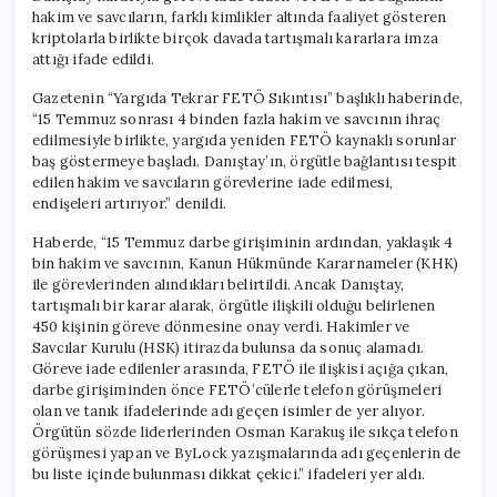
hakim ve savcıların, farklı kimlikler altında faaliyet gösteren
kriptolarla birlikte birçok davada tartışmalı kararlara imza
attığı ifade edildi.
Gazetenin “Yargıda Tekrar FETÖ Sıkıntısı” başlıklı haberinde,
“15 Temmuz sonrası 4 binden fazla hakim ve savcının ihraç
edilmesiyle birlikte, yargıda yeniden FETÖ kaynaklı sorunlar
baş göstermeye başladı. Danıştay’ın, örgütle bağlantısı tespit
edilen hakim ve savcıların görevlerine iade edilmesi,
endişeleri artırıyor.” denildi.
Haberde, “15 Temmuz darbe girişiminin ardından, yaklaşık 4
bin hakim ve savcının, Kanun Hükmünde Kararnameler (KHK)
ile görevlerinden alındıkları belirtildi. Ancak Danıştay,
tartışmalı bir karar alarak, örgütle ilişkili olduğu belirlenen
450 kişinin göreve dönmesine onay verdi. Hakimler ve
Savcılar Kurulu (HSK) itirazda bulunsa da sonuç alamadı.
Göreve iade edilenler arasında, FETÖ ile ilişkisi açığa çıkan,
darbe girişiminden önce FETÖ’cülerle telefon görüşmeleri
olan ve tanık ifadelerinde adı geçen isimler de yer alıyor.
Örgütün sözde liderlerinden Osman Karakuş ile sıkça telefon
görüşmesi yapan ve ByLock yazışmalarında adı geçenlerin de
bu liste içinde bulunması dikkat çekici.” ifadeleri yer aldı.