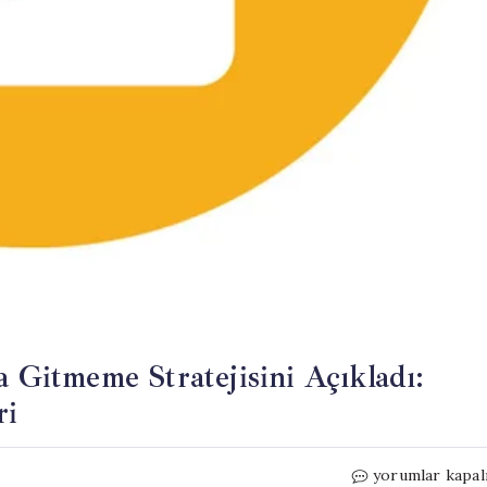
a Gitmeme Stratejisini Açıkladı:
ri
Kılıçdaroğlu
yorumlar kapal