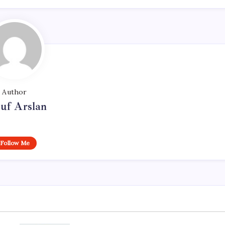
Author
uf Arslan
Follow Me