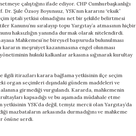
önetmeye çalıştığını ifade ediyor. CHP Cumhurbaşkanlığı
f. Dr. Şule Özsoy Boyunsuz, YSK’nın kararını “eksik”
m iptali yetkisi olmadığını net bir şekilde belirtmesi
rtiler Kanunu’nu sıralayıp topu Yargıtay’a atmasının hiçbir
munu haksızlığın yanında durmak olarak nitelendirdi.
nayasa Mahkemesi’ne bireysel başvuruda bulunulması
 bu kararın meşruiyet kazanmasına engel olunması
önetiminin hukuki kalkanlar arkasına sığınarak kurultay
 ilgili itirazları karara bağlama yetkisinin ilçe seçim
ndeki organ seçimleri dışındaki gündem maddeleri ve
ev alanına girmediği vurgulandı. Kararda, mahkemenin
rultayları kapsadığı ve bu aşamada müdahale etme
m yetkisinin YSK’da değil, temyiz mercii olan Yargıtay’da
erdiği mazbataların arkasında durmadığını ve mahkeme
r önüne serdi.