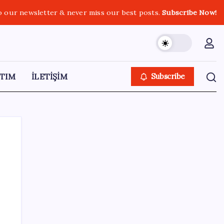
o our newsletter & never miss our best posts.
Subscribe Now!
TIM
İLETİŞİM
Subscribe
SON YAZILAR
SpaceX roketi Ay’a düştü