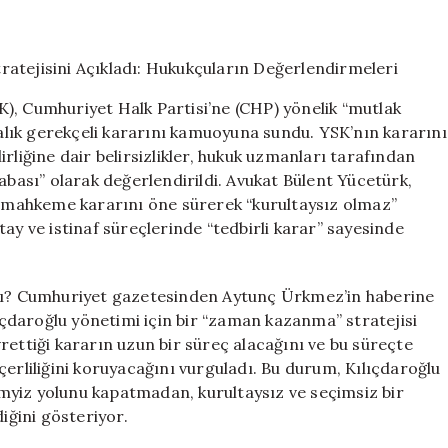
ve
Ekibi
Kurultay’a
Gitmeme
Stratejisini
), Cumhuriyet Halk Partisi’ne (CHP) yönelik “mutlak
Açıkladı:
yfalık gerekçeli kararını kamuoyuna sundu. YSK’nın kararını
Hukukçuların
rliğine dair belirsizlikler, hukuk uzmanları tarafından
Değerlendirmel
için
abası” olarak değerlendirildi. Avukat Bülent Yücetürk,
ak mahkeme kararını öne sürerek “kurultaysız olmaz”
ay ve istinaf süreçlerinde “tedbirli karar” sayesinde
ndı? Cumhuriyet gazetesinden Aytunç Ürkmez’in haberine
çdaroğlu yönetimi için bir “zaman kazanma” stratejisi
rettiği kararın uzun bir süreç alacağını ve bu süreçte
çerliliğini koruyacağını vurguladı. Bu durum, Kılıçdaroğlu
myiz yolunu kapatmadan, kurultaysız ve seçimsiz bir
ğini gösteriyor.