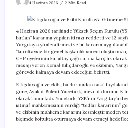
4 Haziran 2026
2 Min Read
4 Haziran 2026 tarihinde Yüksek Seçim Kurulu (YSK
butlan” kararına yapılan itirazı reddetti ve 12 sa
Yargıtay’a yönlendirmesi ve bu kararın uygulanabili
“kurultaysız bir genel başkanlık süreci oluşturma ç
CHP üyelerinin kurultay çağrılarına karşılık olar
mesajı veren Kemal Kılıçdaroğlu ve ekibinin, Yargıt
görevde kalmaya devam edeceğini belirtti.
Kılıçdaroğlu ve ekibi, bu durumdan nasıl faydala
göre, Avukat Bülent Yücetürk, mevcut durumu Kılı
olarak tanımladı. Yücetürk, YSK’nın Yargıtay’a dev
istinaf mahkemesinin verdiği “tedbir kararının” ge
ve ekibinin mahkeme kararını kesinleştirmeden te
biçimde koltukta oturmaya devam etmeyi hedefledi