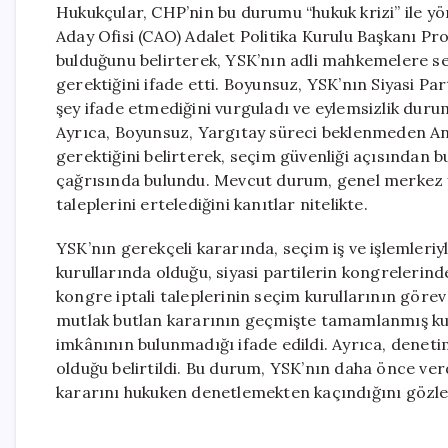
Hukukçular, CHP’nin bu durumu “hukuk krizi” ile y
Aday Ofisi (CAO) Adalet Politika Kurulu Başkanı Pro
bulduğunu belirterek, YSK’nın adli mahkemelere seçi
gerektiğini ifade etti. Boyunsuz, YSK’nın Siyasi Pa
şey ifade etmediğini vurguladı ve eylemsizlik duru
Ayrıca, Boyunsuz, Yargıtay süreci beklenmeden A
gerektiğini belirterek, seçim güvenliği açısından
çağrısında bulundu. Mevcut durum, genel merkez y
taleplerini ertelediğini kanıtlar nitelikte.
YSK’nın gerekçeli kararında, seçim iş ve işlemleriyle
kurullarında olduğu, siyasi partilerin kongreleri
kongre iptali taleplerinin seçim kurullarının gör
mutlak butlan kararının geçmişte tamamlanmış ku
imkânının bulunmadığı ifade edildi. Ayrıca, deneti
olduğu belirtildi. Bu durum, YSK’nın daha önce v
kararını hukuken denetlemekten kaçındığını gözle