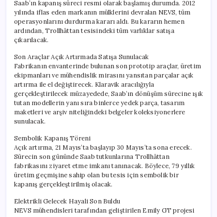
Saab’ın kapanış süreci resmi olarak başlamış durumda. 2012
yılında iflas eden markanın mülklerini devralan NEVS, tüm
operasyonlarını durdurma kararı aldı. Bu kararın hemen
ardından, Trollhättan tesisindeki tüm varlıklar satışa
çıkarılacak.
Son Araçlar Açık Artırmada Satışa Sunulacak
Fabrikanın envanterinde bulunan son prototip araçlar, üretim
ekipmanları ve mühendislik mirasını yansıtan parçalar açık
artırma ile el değiştirecek. Klaravik aracılığıyla
gerçekleştirilecek müzayedede, Saab’ın dönüşüm sürecine ışık
tutan modellerin yanı sıra binlerce yedek parça, tasarım
maketleri ve arşiv niteliğindeki belgeler koleksiyonerlere
sunulacak.
Sembolik Kapanış Töreni
Açık artırma, 21 Mayıs’ta başlayıp 30 Mayıs’ta sona erecek.
Sürecin son gününde Saab tutkunlarına Trollhättan
fabrikasını ziyaret etme imkanı tanınacak. Böylece, 79 yıllık
üretim geçmişine sahip olan bu tesis için sembolik bir
kapanış gerçekleştirilmiş olacak.
Elektrikli Gelecek Hayali Son Buldu
NEVS mühendisleri tarafından geliştirilen Emily GT projesi