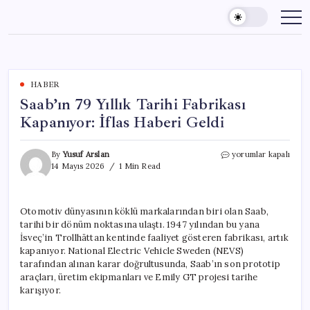
Skip
to
content
HABER
Saab’ın 79 Yıllık Tarihi Fabrikası
Kapanıyor: İflas Haberi Geldi
Saab’ın
By
Yusuf Arslan
yorumlar kapalı
79
14 Mayıs 2026
1 Min Read
Yıllık
Tarihi
Fabrikası
Otomotiv dünyasının köklü markalarından biri olan Saab,
Kapanıyor:
tarihi bir dönüm noktasına ulaştı. 1947 yılından bu yana
İflas
Haberi
İsveç’in Trollhättan kentinde faaliyet gösteren fabrikası, artık
Geldi
kapanıyor. National Electric Vehicle Sweden (NEVS)
için
tarafından alınan karar doğrultusunda, Saab’ın son prototip
araçları, üretim ekipmanları ve Emily GT projesi tarihe
karışıyor.