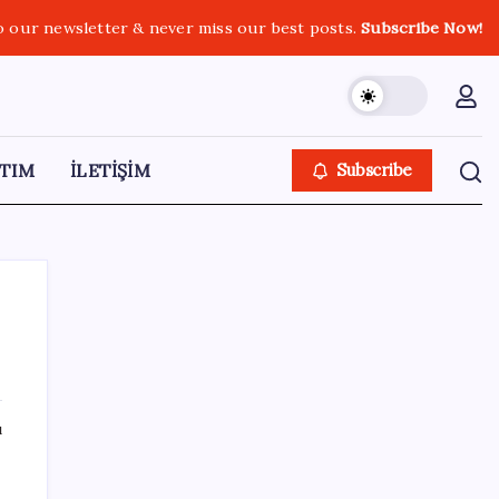
o our newsletter & never miss our best posts.
Subscribe Now!
TIM
İLETİŞİM
Subscribe
SON YAZILAR
ı
Ev sahipleri dikkat: 2027 emlak vergisi
hesaplamasında yeni dönem başladı!