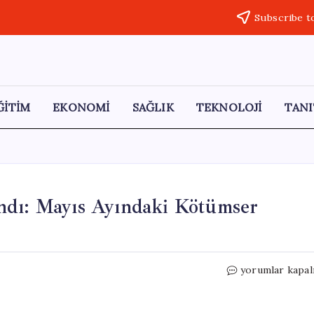
Subscribe t
ĞİTİM
EKONOMİ
SAĞLIK
TEKNOLOJİ
TANI
ndı: Mayıs Ayındaki Kötümser
Tüketici
yorumlar kapal
Güven
Endeksi
Açıklandı: