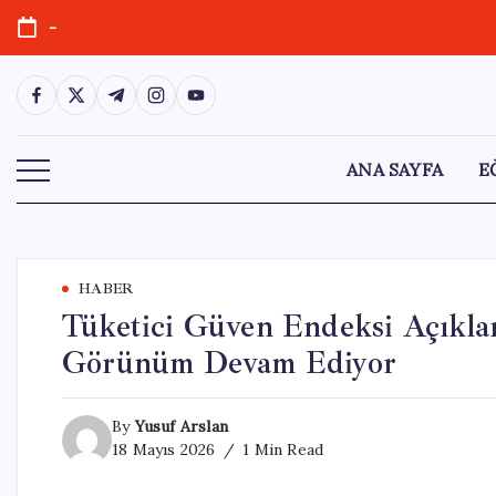
Skip
-
to
content
https://www.facebook.com/
https://twitter.com/
https://t.me/
https://www.instagram.com/
https://youtube.com/
ANA SAYFA
E
HABER
Tüketici Güven Endeksi Açıkla
Görünüm Devam Ediyor
By
Yusuf Arslan
18 Mayıs 2026
1 Min Read