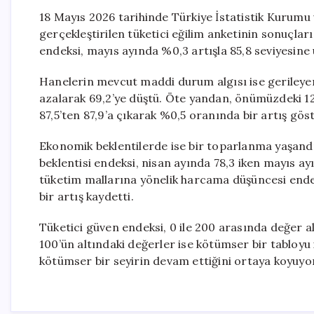
18 Mayıs 2026 tarihinde Türkiye İstatistik Kurumu 
gerçekleştirilen tüketici eğilim anketinin sonuçlar
endeksi, mayıs ayında %0,3 artışla 85,8 seviyesine u
Hanelerin mevcut maddi durum algısı ise gerileyer
azalarak 69,2’ye düştü. Öte yandan, önümüzdeki 1
87,5’ten 87,9’a çıkarak %0,5 oranında bir artış göst
Ekonomik beklentilerde ise bir toparlanma yaşand
beklentisi endeksi, nisan ayında 78,3 iken mayıs ayı
tüketim mallarına yönelik harcama düşüncesi endek
bir artış kaydetti.
Tüketici güven endeksi, 0 ile 200 arasında değer a
100’ün altındaki değerler ise kötümser bir tabloyu i
kötümser bir seyirin devam ettiğini ortaya koyuyo