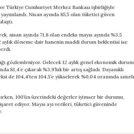
Mayıs
ve Türkiye Cumhuriyet Merkez Bankası işbirliğiyle
Ayındaki
ı yayımlandı. Nisan ayında 85,5 olan tüketici güven
Kötümser
laştı.
Görünüm
Devam
ek, nisan ayında 71,8 olan endeks mayıs ayında %3,5
Ediyor
2 aylık döneme dair hanenin maddi durum beklentisi ise
için
erdi.
ığı gözlemleniyor. Gelecek 12 aylık genel ekonomik durum
nda 81,4’e çıkarak %3,9’luk bir artış sağladı. Dayanıklı
si de 104,4’ten 104,5’e yükselerek %0,04 oranında sınırl
lırken, 100’ün üzerindeki değerler iyimser bir durumu,
şaret ediyor. Mayıs ayı verileri, tüketici güveninde
r.