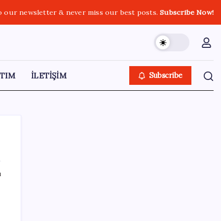
o our newsletter & never miss our best posts.
Subscribe Now!
TIM
İLETİŞİM
Subscribe
ı
SON YAZILAR
SpaceX roketi Ay’a düştü