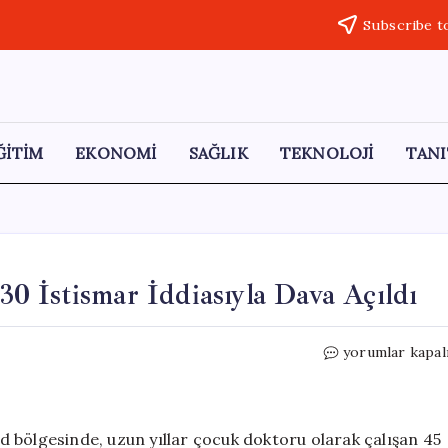
Subscribe t
ĞİTİM
EKONOMİ
SAĞLIK
TEKNOLOJİ
TANI
 İstismar İddiasıyla Dava Açıldı
Almanya’da
yorumlar kapal
Çocuk
Doktoruna
130
İstismar
 bölgesinde, uzun yıllar çocuk doktoru olarak çalışan 45