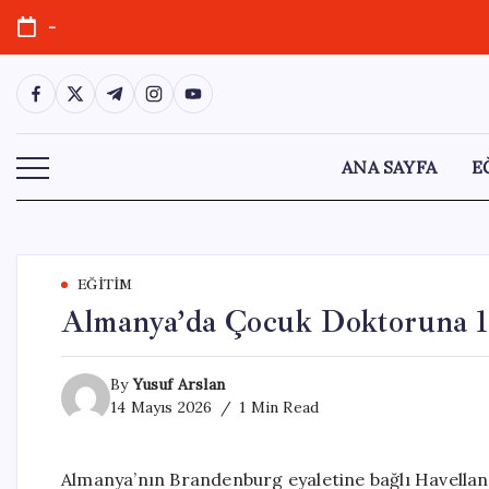
Skip
-
to
content
https://www.facebook.com/
https://twitter.com/
https://t.me/
https://www.instagram.com/
https://youtube.com/
ANA SAYFA
E
EĞITIM
Almanya’da Çocuk Doktoruna 130
By
Yusuf Arslan
14 Mayıs 2026
1 Min Read
Almanya’nın Brandenburg eyaletine bağlı Havelland