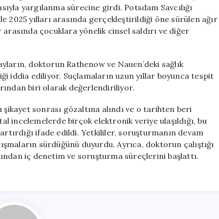
İddiasıyla
kasıyla yargılanma sürecine girdi. Potsdam Savcılığı
Dava
 2025 yılları arasında gerçekleştirildiği öne sürülen ağır
Açıldı
ar arasında çocuklara yönelik cinsel saldırı ve diğer
için
ayların, doktorun Rathenow ve Nauen’deki sağlık
i iddia ediliyor. Suçlamaların uzun yıllar boyunca tespit
ından biri olarak değerlendiriliyor.
 şikayet sonrası gözaltına alındı ve o tarihten beri
tal incelemelerde birçok elektronik veriye ulaşıldığı, bu
artırdığı ifade edildi. Yetkililer, soruşturmanın devam
alışmaların sürdüğünü duyurdu. Ayrıca, doktorun çalıştığı
ından iç denetim ve soruşturma süreçlerini başlattı.