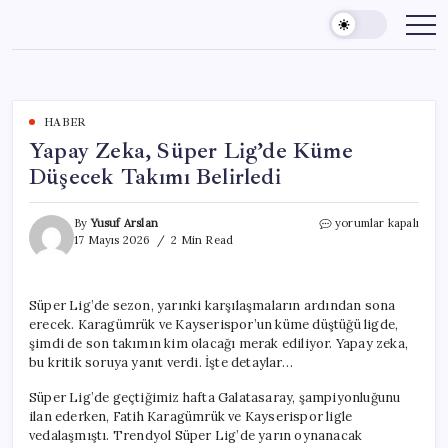
Skip
to
content
HABER
Yapay Zeka, Süper Lig’de Küme
Düşecek Takımı Belirledi
Yapay
By
Yusuf Arslan
yorumlar kapalı
Zeka,
17 Mayıs 2026
2 Min Read
Süper
Lig’de
Küme
Süper Lig’de sezon, yarınki karşılaşmaların ardından sona
Düşecek
erecek. Karagümrük ve Kayserispor’un küme düştüğü ligde,
Takımı
Belirledi
şimdi de son takımın kim olacağı merak ediliyor. Yapay zeka,
için
bu kritik soruya yanıt verdi. İşte detaylar…
Süper Lig’de geçtiğimiz hafta Galatasaray, şampiyonluğunu
ilan ederken, Fatih Karagümrük ve Kayserispor ligle
vedalaşmıştı. Trendyol Süper Lig’de yarın oynanacak