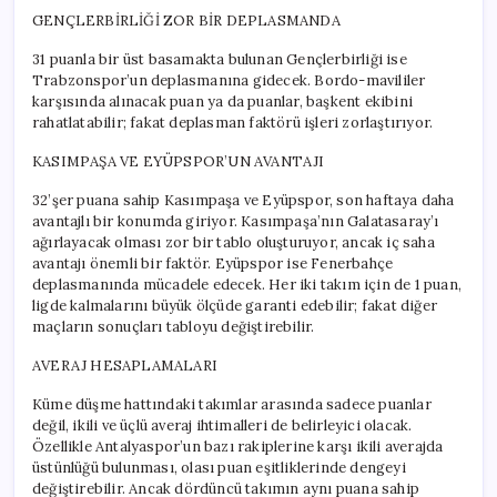
GENÇLERBİRLİĞİ ZOR BİR DEPLASMANDA
31 puanla bir üst basamakta bulunan Gençlerbirliği ise
Trabzonspor’un deplasmanına gidecek. Bordo-mavililer
karşısında alınacak puan ya da puanlar, başkent ekibini
rahatlatabilir; fakat deplasman faktörü işleri zorlaştırıyor.
KASIMPAŞA VE EYÜPSPOR’UN AVANTAJI
32’şer puana sahip Kasımpaşa ve Eyüpspor, son haftaya daha
avantajlı bir konumda giriyor. Kasımpaşa’nın Galatasaray’ı
ağırlayacak olması zor bir tablo oluşturuyor, ancak iç saha
avantajı önemli bir faktör. Eyüpspor ise Fenerbahçe
deplasmanında mücadele edecek. Her iki takım için de 1 puan,
ligde kalmalarını büyük ölçüde garanti edebilir; fakat diğer
maçların sonuçları tabloyu değiştirebilir.
AVERAJ HESAPLAMALARI
Küme düşme hattındaki takımlar arasında sadece puanlar
değil, ikili ve üçlü averaj ihtimalleri de belirleyici olacak.
Özellikle Antalyaspor’un bazı rakiplerine karşı ikili averajda
üstünlüğü bulunması, olası puan eşitliklerinde dengeyi
değiştirebilir. Ancak dördüncü takımın aynı puana sahip