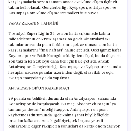
karşılaşmalarla sezon tamamlanacak ve küme düşen üçüncü
takım belli olacak. Gençlerbirliği, Eyüpspor, Antalyaspor ve
Kasımpaşa’nın küme düşme ihtimalleri bulunuyor.
YAPAY ZEKANIN TAHMİNİ
Trendyol Süper Lig’in 34. ve son haftası, kümede kalma
mücadelesinin en kritik aşamasına geldi. Alt sıralardaki
takımlar arasında puan farklarının çok az olması, son hafta
karşılaşmalarını “final haftası” haline getirdi. Geçtiğimiz hafta
Kayserispor ve Fatih Karagümrük ligden düştü, bu da düşecek
son takım için tabloyu daha belirgin hale getirdi. Ancak
Antalyaspor, Gençlerbirliği, Kasımpaşa ve Eyüpspor arasında
hesaplar sadece puanlar üzerinden değil, olası ikili ve üçlü
averaj senaryolarıyla da yapılıyor.
ANTALYASPOR’UN KADER MAÇI
29 puanla en tehlikeli durumda olan Antalyaspor, sahasında
Kocaelispor ile karşılaşacak. Bu maç, Akdeniz ekibi için “ya
tamam ya devam” niteliği taşıyor. Antalyaspor’un puan
kaybetmesi durumunda ligde kalma şansı büyük ölçüde
ortadan kalkacak. Ancak galibiyet, tek başına yeterli
olmayabilir; diğer rakiplerin sonuçları da kritik önem taşıyor.