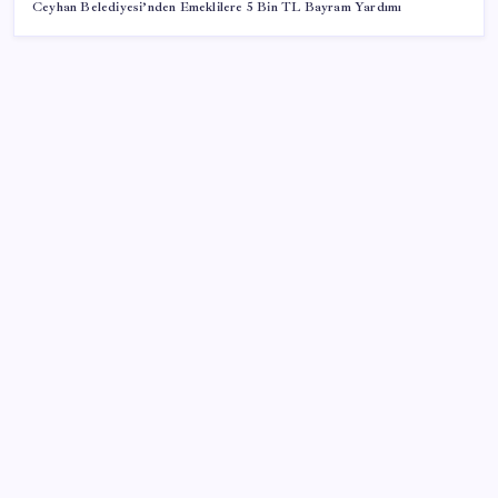
Ceyhan Belediyesi’nden Emeklilere 5 Bin TL Bayram Yardımı
SON YAZILAR
Ev sahipleri dikkat: 2027 emlak vergisi
hesaplamasında yeni dönem başladı!
iOS 27 ile iPhone Kilit Ekranında Neler Değişiyor?
Canan Karatay sağlıklı yaşamın sırrını tek tek
açıkladı! ‘Botoksla düzelmez, bu mineral şart’
Dijital Türk Lirası Özel Sektörün Denetimine Açılıyor
Pixel 11 Pro Fold’un Tasarımı ve Özellikleri Sızdırıldı