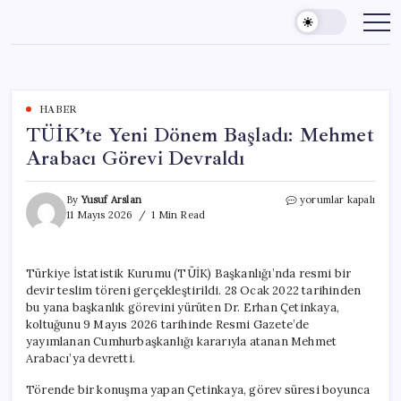
Skip
to
content
HABER
TÜİK’te Yeni Dönem Başladı: Mehmet
Arabacı Görevi Devraldı
TÜİK’te
By
Yusuf Arslan
yorumlar kapalı
Yeni
11 Mayıs 2026
1 Min Read
Dönem
Başladı:
Mehmet
Türkiye İstatistik Kurumu (TÜİK) Başkanlığı’nda resmi bir
Arabacı
devir teslim töreni gerçekleştirildi. 28 Ocak 2022 tarihinden
Görevi
Devraldı
bu yana başkanlık görevini yürüten Dr. Erhan Çetinkaya,
için
koltuğunu 9 Mayıs 2026 tarihinde Resmi Gazete’de
yayımlanan Cumhurbaşkanlığı kararıyla atanan Mehmet
Arabacı’ya devretti.
Törende bir konuşma yapan Çetinkaya, görev süresi boyunca