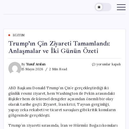
Skip
to
content
EĞITIM
Trump’ın Çin Ziyareti Tamamlandı:
Anlaşmalar ve İki Günün Özeti
Trump’ın
By
Yusuf Arslan
yorumlar kapalı
Çin
15 Mayıs 2026
2 Min Read
Ziyareti
Tamamlandı:
Anlaşmalar
ABD Başkanı Donald Trump’ın Çin’e gerçekleştirdiği iki
ve
günlük resmi ziyaret, hem Washington ile Pekin arasındaki
İki
Günün
ilişkiler hem de küresel dengeler açısından önemli bir olay
Özeti
olarak tarihe geçti. Ziyaret, İran krizi, Tayvan gerginliği,
için
yapay zeka rekabeti ve ticaret savaşları gibi kritik konuların
gölgesinde gerçekleşti.
Trump’ın ziyareti sırasında, İran ve Hürmüz Boğazı konuları