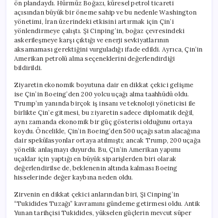
ön plandaydı. Hürmüz Boğazı, küresel petrol ticareti
açısından büyük bir öneme sahip ve bu nedenle Washington
yönetimi, İran üzerindeki etkisini artırmak için Çin’i
yönlendirmeye çalıştı. Şi Cinping’in, boğaz çevresindeki
askerileşmeye karşı çıktığı ve enerji sevkiyatlarının
aksamaması gerektiğini vurguladığı ifade edildi. Ayrıca, Çin’in
Amerikan petrolü alma seçeneklerini değerlendirdiği
bildirildi.
Ziyaretin ekonomik boyutuna dair en dikkat çekici gelişme
ise Çin’in Boeing’den 200 yolcu uçağı alma taahhüdü oldu.
Trump’ın yanında birçok iş insanı ve teknoloji yöneticisi ile
birlikte Çin’e gitmesi, bu ziyaretin sadece diplomatik değil,
aynı zamanda ekonomik bir güç gösterisi olduğunu ortaya
koydu. Öncelikle, Çin’in Boeing’den 500 uçağı satın alacağına
dair spekülasyonlar ortaya atılmıştı; ancak Trump, 200 uçağa
yönelik anlaşmayı duyurdu. Bu, Çin’in Amerikan yapımı
uçaklar için yaptığı en büyük siparişlerden biri olarak
değerlendirilse de, beklenenin altında kalması Boeing
hisselerinde değer kaybına neden oldu.
Zirvenin en dikkat çekici anlarından biri, Şi Cinping’in
“Tukidides Tuzağı” kavramını gündeme getirmesi oldu. Antik
Yunan tarihçisi Tukidides, yükselen güçlerin mevcut süper