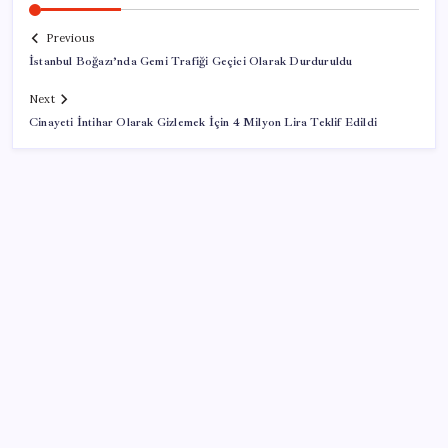
Previous
İstanbul Boğazı’nda Gemi Trafiği Geçici Olarak Durduruldu
Next
Cinayeti İntihar Olarak Gizlemek İçin 4 Milyon Lira Teklif Edildi
SON YAZILAR
Yapay zeka bu kez gerçek bir canlı üretti
İYİ Parti’den ‘çerçeve yasa’ hamlesi: Komisyon’dan
canlı yayın açtı