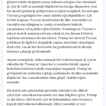
güçleri tehdit ettiğinde savaş riskinin arttığını öne sürmüştü.
Şi, Çin ile ABD arasındaki ilişkilerin bu tuzağa düşmeden yeni
bir model geliştirip geliştiremeyeceğini sorguladı. Bu mesajın
Tayvan gerginliğine bir yanıt olabileceği düşünülüyor. Çin
Devlet Başkanı, Tayvan meselesinin iki ülke arasındaki en
önemli konu olduğunu ve yanlış yönetilmesi halinde
çatışmalara yol açabileceğini belirtti. Washington, Tayvan’a
askeri destek sunmaya devam ederken, bu durum Pekin’in
tepkisini artırmaya devam ediyor. Trump ise mevcut Tayvan
politikası ile ilgili bir değişiklik yapma niyetinde olmadığını
ifade etti. Ancak her iki tarafın da gerilimi kontrol altında
tutmaya çalıştığı gözlemlendi.
Akşam yemeğinde, daha yumuşak bir tonla konuşan Şi, Çin’in
yükselişi ile Trump’ın “Amerika’yı yeniden büyük yapma”
hedefinin birbirini tehdit etmediğini vurguladı. Trump da
görüşmelerin ardından yaptığı açıklamada, iki ülke arasındaki
ilişkilerin “her zamankinden daha güçlü” olabileceğini
savundu.
Ziyaretin arka planındaki güvenlik önlemleri ise dikkat
çekiciydi. Amerikan basınında yer alan bilgilere göre, Trump
ve üst düzey ABD heyeti Çin’de bulundukları süre boyunca
kişisel telefonlarını kullanmadı. Siber casusluk ve veri