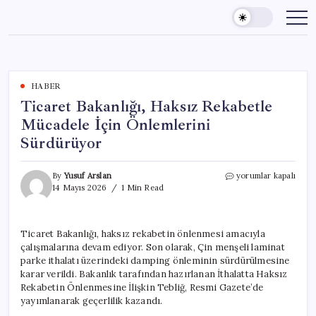
Skip
to
content
HABER
Ticaret Bakanlığı, Haksız Rekabetle
Mücadele İçin Önlemlerini
Sürdürüyor
Ticaret
By
Yusuf Arslan
yorumlar kapalı
Bakanlığı,
14 Mayıs 2026
1 Min Read
Haksız
Rekabetle
Mücadele
Ticaret Bakanlığı, haksız rekabetin önlenmesi amacıyla
İçin
çalışmalarına devam ediyor. Son olarak, Çin menşeli laminat
Önlemlerini
Sürdürüyor
parke ithalatı üzerindeki damping önleminin sürdürülmesine
için
karar verildi. Bakanlık tarafından hazırlanan İthalatta Haksız
Rekabetin Önlenmesine İlişkin Tebliğ, Resmi Gazete’de
yayımlanarak geçerlilik kazandı.