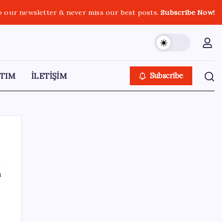
o our newsletter & never miss our best posts.
Subscribe Now!
TIM
İLETİŞİM
Subscribe
ı
SON YAZILAR
SpaceX roketi Ay’a düştü