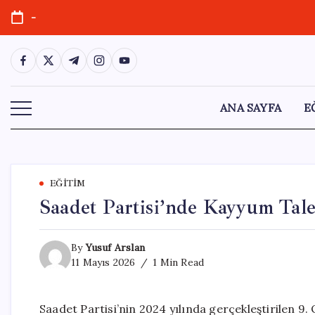
Skip
-
to
content
https://www.facebook.com/
https://twitter.com/
https://t.me/
https://www.instagram.com/
https://youtube.com/
ANA SAYFA
E
EĞITIM
Saadet Partisi’nde Kayyum Tale
By
Yusuf Arslan
11 Mayıs 2026
1 Min Read
Saadet Partisi’nin 2024 yılında gerçekleştirilen 9. 