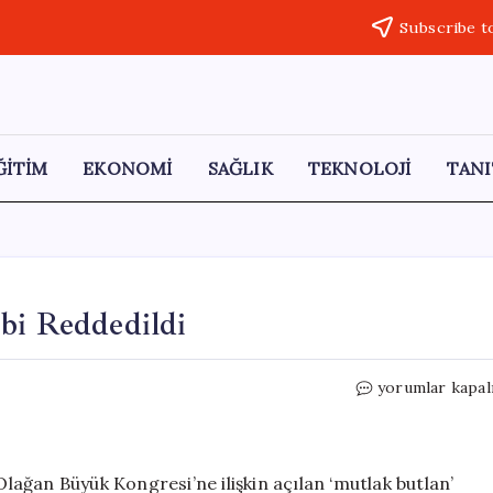
Subscribe t
ĞİTİM
EKONOMİ
SAĞLIK
TEKNOLOJİ
TANI
bi Reddedildi
Saadet
yorumlar kapal
Partisi’nde
Kayyum
Talebi
Reddedildi
Olağan Büyük Kongresi’ne ilişkin açılan ‘mutlak butlan’