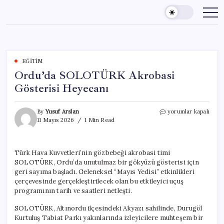
Skip
to
content
EĞITIM
Ordu’da SOLOTÜRK Akrobasi
Gösterisi Heyecanı
Ordu’da
By
Yusuf Arslan
yorumlar kapalı
SOLOTÜRK
11 Mayıs 2026
1 Min Read
Akrobasi
Gösterisi
Heyecanı
Türk Hava Kuvvetleri’nin gözbebeği akrobasi timi
için
SOLOTÜRK, Ordu’da unutulmaz bir gökyüzü gösterisi için
geri sayıma başladı. Geleneksel “Mayıs Yedisi” etkinlikleri
çerçevesinde gerçekleştirilecek olan bu etkileyici uçuş
programının tarih ve saatleri netleşti.
SOLOTÜRK, Altınordu ilçesindeki Akyazı sahilinde, Durugöl
Kurtuluş Tabiat Parkı yakınlarında izleyicilere muhteşem bir