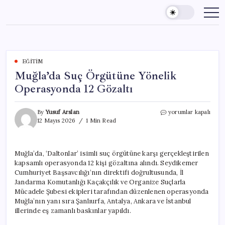
Skip
to
content
EĞITIM
Muğla’da Suç Örgütüne Yönelik
Operasyonda 12 Gözaltı
Muğla’da
By
Yusuf Arslan
yorumlar kapalı
Suç
12 Mayıs 2026
1 Min Read
Örgütüne
Yönelik
Operasyonda
Muğla’da, ‘Daltonlar’ isimli suç örgütüne karşı gerçekleştirilen
12
kapsamlı operasyonda 12 kişi gözaltına alındı. Seydikemer
Gözaltı
için
Cumhuriyet Başsavcılığı’nın direktifi doğrultusunda, İl
Jandarma Komutanlığı Kaçakçılık ve Organize Suçlarla
Mücadele Şubesi ekipleri tarafından düzenlenen operasyonda
Muğla’nın yanı sıra Şanlıurfa, Antalya, Ankara ve İstanbul
illerinde eş zamanlı baskınlar yapıldı.