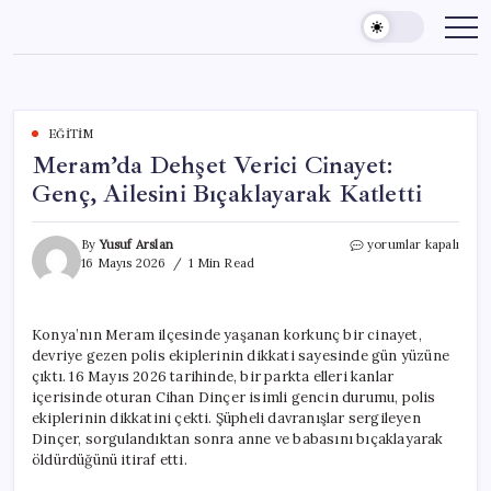
Skip
to
content
EĞITIM
Meram’da Dehşet Verici Cinayet:
Genç, Ailesini Bıçaklayarak Katletti
Meram’da
By
Yusuf Arslan
yorumlar kapalı
Dehşet
16 Mayıs 2026
1 Min Read
Verici
Cinayet:
Genç,
Konya’nın Meram ilçesinde yaşanan korkunç bir cinayet,
Ailesini
devriye gezen polis ekiplerinin dikkati sayesinde gün yüzüne
Bıçaklayarak
Katletti
çıktı. 16 Mayıs 2026 tarihinde, bir parkta elleri kanlar
için
içerisinde oturan Cihan Dinçer isimli gencin durumu, polis
ekiplerinin dikkatini çekti. Şüpheli davranışlar sergileyen
Dinçer, sorgulandıktan sonra anne ve babasını bıçaklayarak
öldürdüğünü itiraf etti.