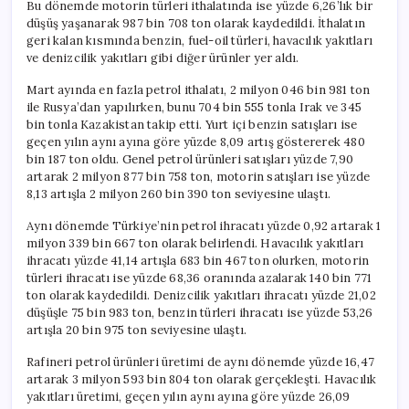
Bu dönemde motorin türleri ithalatında ise yüzde 6,26’lık bir
düşüş yaşanarak 987 bin 708 ton olarak kaydedildi. İthalatın
geri kalan kısmında benzin, fuel-oil türleri, havacılık yakıtları
ve denizcilik yakıtları gibi diğer ürünler yer aldı.
Mart ayında en fazla petrol ithalatı, 2 milyon 046 bin 981 ton
ile Rusya’dan yapılırken, bunu 704 bin 555 tonla Irak ve 345
bin tonla Kazakistan takip etti. Yurt içi benzin satışları ise
geçen yılın aynı ayına göre yüzde 8,09 artış göstererek 480
bin 187 ton oldu. Genel petrol ürünleri satışları yüzde 7,90
artarak 2 milyon 877 bin 758 ton, motorin satışları ise yüzde
8,13 artışla 2 milyon 260 bin 390 ton seviyesine ulaştı.
Aynı dönemde Türkiye’nin petrol ihracatı yüzde 0,92 artarak 1
milyon 339 bin 667 ton olarak belirlendi. Havacılık yakıtları
ihracatı yüzde 41,14 artışla 683 bin 467 ton olurken, motorin
türleri ihracatı ise yüzde 68,36 oranında azalarak 140 bin 771
ton olarak kaydedildi. Denizcilik yakıtları ihracatı yüzde 21,02
düşüşle 75 bin 983 ton, benzin türleri ihracatı ise yüzde 53,26
artışla 20 bin 975 ton seviyesine ulaştı.
Rafineri petrol ürünleri üretimi de aynı dönemde yüzde 16,47
artarak 3 milyon 593 bin 804 ton olarak gerçekleşti. Havacılık
yakıtları üretimi, geçen yılın aynı ayına göre yüzde 26,09