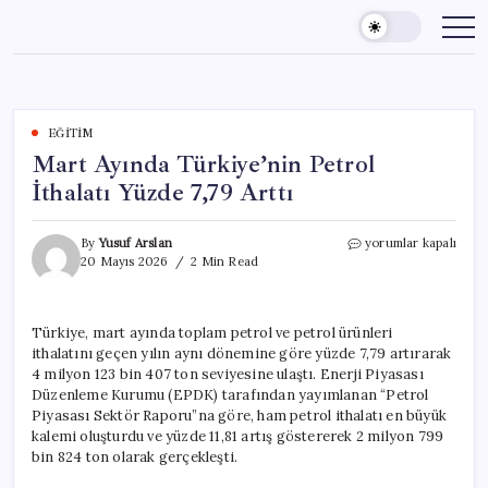
Skip
to
content
EĞITIM
Mart Ayında Türkiye’nin Petrol
İthalatı Yüzde 7,79 Arttı
Mart
By
Yusuf Arslan
yorumlar kapalı
Ayında
20 Mayıs 2026
2 Min Read
Türkiye’nin
Petrol
İthalatı
Türkiye, mart ayında toplam petrol ve petrol ürünleri
Yüzde
ithalatını geçen yılın aynı dönemine göre yüzde 7,79 artırarak
7,79
Arttı
4 milyon 123 bin 407 ton seviyesine ulaştı. Enerji Piyasası
için
Düzenleme Kurumu (EPDK) tarafından yayımlanan “Petrol
Piyasası Sektör Raporu”na göre, ham petrol ithalatı en büyük
kalemi oluşturdu ve yüzde 11,81 artış göstererek 2 milyon 799
bin 824 ton olarak gerçekleşti.