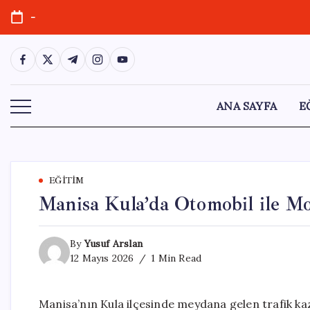
Skip
-
to
content
https://www.facebook.com/
https://twitter.com/
https://t.me/
https://www.instagram.com/
https://youtube.com/
ANA SAYFA
E
EĞITIM
Manisa Kula’da Otomobil ile Mot
By
Yusuf Arslan
12 Mayıs 2026
1 Min Read
Manisa’nın Kula ilçesinde meydana gelen trafik ka