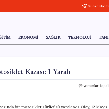
Subscribe t
ĞİTİM
EKONOMİ
SAĞLIK
TEKNOLOJİ
TANI
osiklet Kazası: 1 Yaralı
Manisa
yorumlar kapal
Kula’da
Otomobil
ile
Motosiklet
zasında bir motosiklet sürücüsü yaralandı. Olay, 12 Mayıs