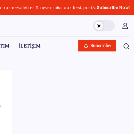
o our newsletter & never miss our best posts.
Subscribe Now!
TIM
İLETİŞİM
Subscribe
ı
SON YAZILAR
SpaceX roketi Ay’a düştü