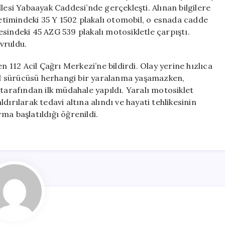
Kazası:
lesi Yabaayak Caddesi’nde gerçekleşti. Alınan bilgilere
1
timindeki 35 Y 1502 plakalı otomobil, o esnada cadde
Yaralı
sindeki 45 AZG 539 plakalı motosikletle çarpıştı.
için
vruldu.
12 Acil Çağrı Merkezi’ne bildirdi. Olay yerine hızlıca
bil sürücüsü herhangi bir yaralanma yaşamazken,
 tarafından ilk müdahale yapıldı. Yaralı motosiklet
ırılarak tedavi altına alındı ve hayati tehlikesinin
rma başlatıldığı öğrenildi.