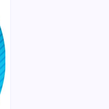
İYİ Parti’den ‘çerçeve yasa’ hamlesi:
Komisyon’dan canlı yayın açtı
Müze arşivinde unutulan canlılar: Herkes
denizatı sanıyordu ama…
Çıkarılabilir Bataryalı Telefonlar Geri
Dönüyor
UBS Baş Yatırım Sorumlusu’ndan altın
tahmini: Fiyatlardaki düşüşler alım fırsatı
yaratıyor
Türkiye, Suudi Arabistan ve Pakistan üçlü
savunma anlaşması imzaladı
ABD ile ticaret gerilimine rağmen artış: Çin
malları tüm dünyayı sarıyor
YÖKDİL/2 pazar günü yapılacak
Bakan Yumaklı Güvenli Elektronik Küpe
İzleme Sistemi’ni tanıttı! “Her hayvanın
dijital bir kimliği olacak”