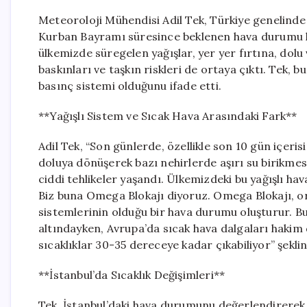
Meteoroloji Mühendisi Adil Tek, Türkiye genelinde s
Kurban Bayramı süresince beklenen hava durumu 
ülkemizde süregelen yağışlar, yer yer fırtına, dolu
baskınları ve taşkın riskleri de ortaya çıktı. Tek,
basınç sistemi olduğunu ifade etti.
**Yağışlı Sistem ve Sıcak Hava Arasındaki Fark**
Adil Tek, “Son günlerde, özellikle son 10 gün içeris
doluya dönüşerek bazı nehirlerde aşırı su birikmes
ciddi tehlikeler yaşandı. Ülkemizdeki bu yağışlı h
Biz buna Omega Blokajı diyoruz. Omega Blokajı, or
sistemlerinin olduğu bir hava durumu oluşturur. Bu 
altındayken, Avrupa’da sıcak hava dalgaları hakim
sıcaklıklar 30-35 dereceye kadar çıkabiliyor” şeklin
**İstanbul’da Sıcaklık Değişimleri**
Tek, İstanbul’daki hava durumunu değerlendirerek, 