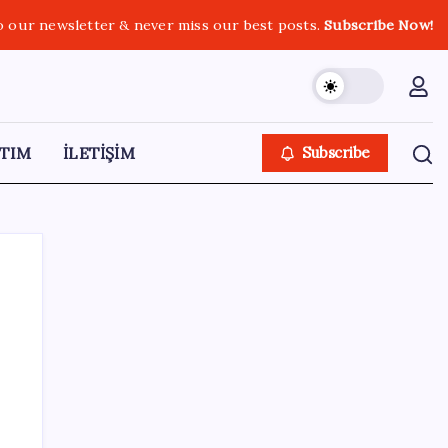
o our newsletter & never miss our best posts.
Subscribe Now!
TIM
İLETİŞİM
Subscribe
SON YAZILAR
Yapay zeka bu kez gerçek bir canlı üretti