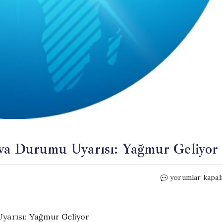
ava Durumu Uyarısı: Yağmur Geliyor
İstanbullular
yorumlar kapal
için
Bayramda
Hava
Durumu