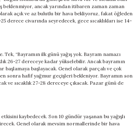
ğış beklenmiyor, ancak yarından itibaren zaman zaman
olarak açık ve az bulutlu bir hava bekliyoruz, fakat öğleden
4-25 derece civarında seyredecek, gece sıcaklıkları ise 14-
e. Tek, “Bayramın ilk günü yağış yok. Bayram namazı
ık 26-27 dereceye kadar yükselebilir. Ancak bayramın
lar başlamaya başlayacak. Genel olarak parçalı ve çok
den sonra hafif yağmur geçişleri bekleniyor. Bayramın son
k ve sıcaklık 27-28 dereceye çıkacak. Pazar günü de
 etkisini kaybedecek. Son 10 gündür yaşanan bu yağışlı
yitirecek. Genel olarak mevsim normallerinde bir hava