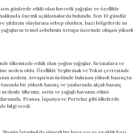
Uyarısı:
on günlerde etkili olan kuvvetli yağışlar ve özellikle
Yağmur
hakkında önemli açıklamalarda bulundu. Son 10 gündür
Geliyor
 ve yıldırım olaylarına sebep olurken, bazı bölgelerde su
için
 bu yağışların temel sebebinin Avrupa üzerinde oluşan yükse
inde ülkemizde etkili olan yoğun yağışlar, fırtınalara ve
ine neden oldu. Özellikle Yeşilırmak ve Tokat çevresinde
avanın nedeni, Avrupa’nın üstünde bulunan yüksek basınçtır
tasında bir yüksek basınç ve yanlarında alçak basınç
nedenle ülkemiz, serin ve yağışlı havanın etkisi
 durumda. Fransa, İspanya ve Portekiz gibi ülkelerde
de bilgi verdi.
“Bugün İstanbul’da güneşli bir hava var ve sıcaklık bazı