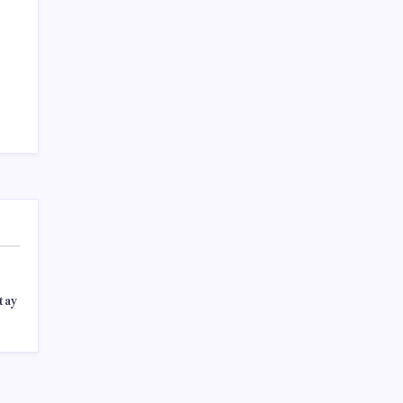
Sağlık
Teknoloji
tay