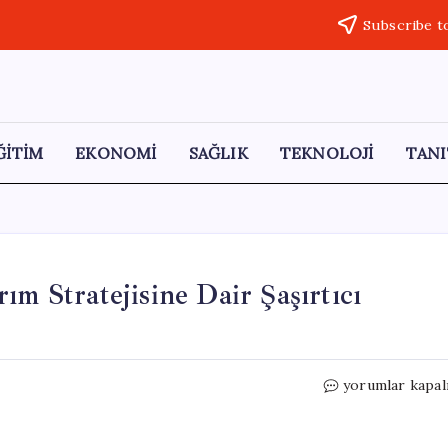
Subscribe t
ĞİTİM
EKONOMİ
SAĞLIK
TEKNOLOJİ
TANI
ım Stratejisine Dair Şaşırtıcı
İslam
yorumlar kapal
Memiş’ten
Geleceğin
Yatırım