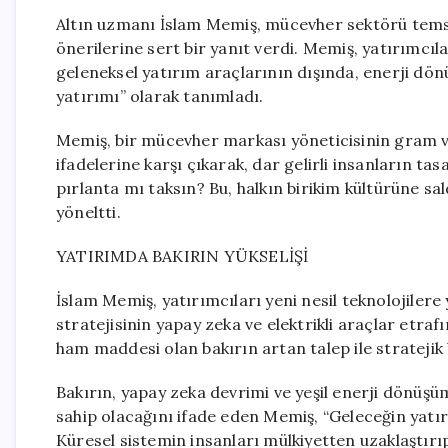
Altın uzmanı İslam Memiş, mücevher sektörü temsilc
önerilerine sert bir yanıt verdi. Memiş, yatırımcıla
geleneksel yatırım araçlarının dışında, enerji dön
yatırımı” olarak tanımladı.
Memiş, bir mücevher markası yöneticisinin gram v
ifadelerine karşı çıkarak, dar gelirli insanların ta
pırlanta mı taksın? Bu, halkın birikim kültürüne sal
yöneltti.
YATIRIMDA BAKIRIN YÜKSELİŞİ
İslam Memiş, yatırımcıları yeni nesil teknolojilere
stratejisinin yapay zeka ve elektrikli araçlar etraf
ham maddesi olan bakırın artan talep ile stratejik 
Bakırın, yapay zeka devrimi ve yeşil enerji dönüşüm
sahip olacağını ifade eden Memiş, “Geleceğin yatırı
Küresel sistemin insanları mülkiyetten uzaklaştır