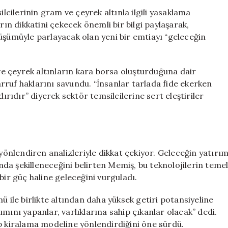
Stratejisine
ilerinin gram ve çeyrek altınla ilgili yasaklama
Dair
rın dikkatini çekecek önemli bir bilgi paylaşarak,
Şaşırtıcı
üşümüyle parlayacak olan yeni bir emtiayı “geleceğin
Açıklamalar
için
e çeyrek altınların kara borsa oluşturduğuna dair
sarruf haklarını savundu. “İnsanlar tarlada fide ekerken
dırıdır” diyerek sektör temsilcilerine sert eleştiriler
 yönlendiren analizleriyle dikkat çekiyor. Geleceğin yatırı
ında şekilleneceğini belirten Memiş, bu teknolojilerin teme
bir güç haline geleceğini vurguladı.
ü ile birlikte altından daha yüksek getiri potansiyeline
mını yapanlar, varlıklarına sahip çıkanlar olacak” dedi.
ıp kiralama modeline yönlendirdiğini öne sürdü.