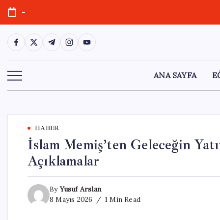
Skip
-
to
content
https://www.facebook.com/
https://twitter.com/
https://t.me/
https://www.instagram.com/
https://youtube.com/
ANA SAYFA
E
HABER
İslam Memiş’ten Geleceğin Yatır
Açıklamalar
By
Yusuf Arslan
8 Mayıs 2026
1 Min Read