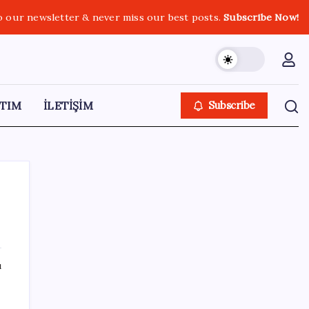
o our newsletter & never miss our best posts.
Subscribe Now!
TIM
İLETİŞİM
Subscribe
SON YAZILAR
ı
Ev sahipleri dikkat: 2027 emlak vergisi
hesaplamasında yeni dönem başladı!