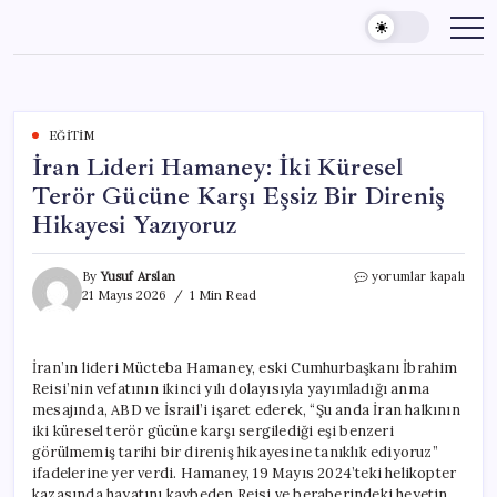
Skip
to
content
EĞITIM
İran Lideri Hamaney: İki Küresel
Terör Gücüne Karşı Eşsiz Bir Direniş
Hikayesi Yazıyoruz
İran
By
Yusuf Arslan
yorumlar kapalı
Lideri
21 Mayıs 2026
1 Min Read
Hamaney:
İki
Küresel
İran’ın lideri Mücteba Hamaney, eski Cumhurbaşkanı İbrahim
Terör
Reisi’nin vefatının ikinci yılı dolayısıyla yayımladığı anma
Gücüne
Karşı
mesajında, ABD ve İsrail’i işaret ederek, “Şu anda İran halkının
Eşsiz
iki küresel terör gücüne karşı sergilediği eşi benzeri
Bir
görülmemiş tarihi bir direniş hikayesine tanıklık ediyoruz”
Direniş
ifadelerine yer verdi. Hamaney, 19 Mayıs 2024’teki helikopter
Hikayesi
kazasında hayatını kaybeden Reisi ve beraberindeki heyetin