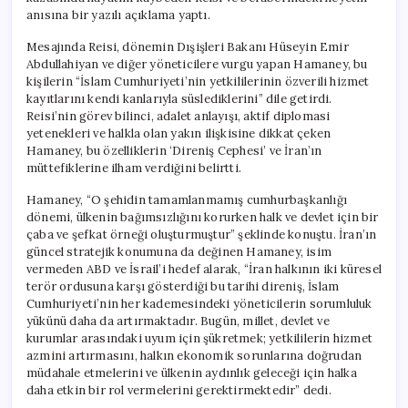
Yazıyoruz
anısına bir yazılı açıklama yaptı.
için
Mesajında Reisi, dönemin Dışişleri Bakanı Hüseyin Emir
Abdullahiyan ve diğer yöneticilere vurgu yapan Hamaney, bu
kişilerin “İslam Cumhuriyeti’nin yetkililerinin özverili hizmet
kayıtlarını kendi kanlarıyla süslediklerini” dile getirdi.
Reisi’nin görev bilinci, adalet anlayışı, aktif diplomasi
yetenekleri ve halkla olan yakın ilişkisine dikkat çeken
Hamaney, bu özelliklerin ‘Direniş Cephesi’ ve İran’ın
müttefiklerine ilham verdiğini belirtti.
Hamaney, “O şehidin tamamlanmamış cumhurbaşkanlığı
dönemi, ülkenin bağımsızlığını korurken halk ve devlet için bir
çaba ve şefkat örneği oluşturmuştur” şeklinde konuştu. İran’ın
güncel stratejik konumuna da değinen Hamaney, isim
vermeden ABD ve İsrail’i hedef alarak, “İran halkının iki küresel
terör ordusuna karşı gösterdiği bu tarihi direniş, İslam
Cumhuriyeti’nin her kademesindeki yöneticilerin sorumluluk
yükünü daha da artırmaktadır. Bugün, millet, devlet ve
kurumlar arasındaki uyum için şükretmek; yetkililerin hizmet
azmini artırmasını, halkın ekonomik sorunlarına doğrudan
müdahale etmelerini ve ülkenin aydınlık geleceği için halka
daha etkin bir rol vermelerini gerektirmektedir” dedi.