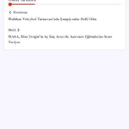
Previous
Nallıhan Voleybol Turnuvası’nda Şampiyonlar Belli Oldu
Next
NASA, Blue Origin’in Ay İniş Aracı ile Astronot Eğitimlerine Start
Veriyor
SON YAZILAR
Yapay zeka bu kez gerçek bir canlı üretti
İYİ Parti’den ‘çerçeve yasa’ hamlesi: Komisyon’dan