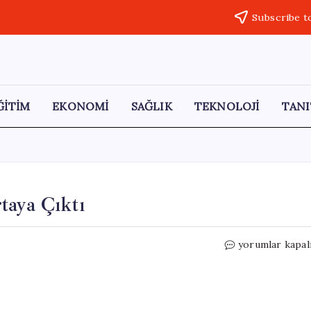
Subscribe t
ĞİTİM
EKONOMİ
SAĞLIK
TEKNOLOJİ
TANI
taya Çıktı
Honor
yorumlar kapal
Win
2’nin
Özellikleri
Ortaya