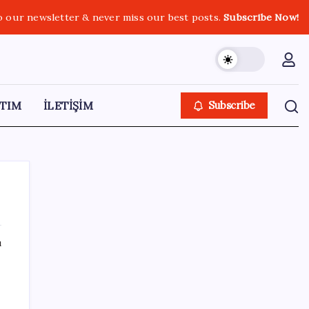
o our newsletter & never miss our best posts.
Subscribe Now!
TIM
İLETİŞİM
Subscribe
ı
SON YAZILAR
Müze arşivinde unutulan canlılar: Herkes
denizatı sanıyordu ama…