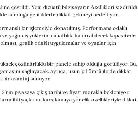
Çıktı
e çevrildi. Yeni dizüstü bilgisayarın özellikleri sızdırıldı
için
lde sunduğu yeniliklerle dikkat çekmeyi hedefliyor.
ormanslı bir işlemciyle donatılmış. Performans odaklı
ı ve yoğun iş yüklerini rahatlıkla kaldırabilecek kapasitede
r olması, grafik odaklı uygulamalar ve oyunlar için
yüksek çözünürlüklü bir panele sahip olduğu görülüyor. Bu,
şamasını sağlayacak. Ayrıca, uzun pil ömrü ile de dikkat
k bir avantaj sunuyor.
2’nin piyasaya çıkış tarihi ve fiyatı merakla bekleniyor.
ların ihtiyaçlarını karşılamaya yönelik özellikleriyle dikkat