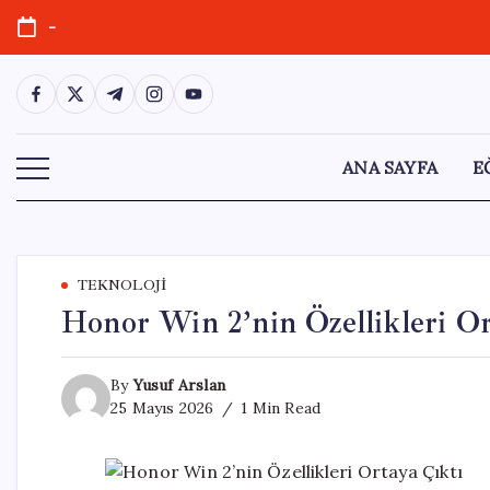
Skip
-
to
content
https://www.facebook.com/
https://twitter.com/
https://t.me/
https://www.instagram.com/
https://youtube.com/
ANA SAYFA
E
TEKNOLOJI
Honor Win 2’nin Özellikleri Or
By
Yusuf Arslan
25 Mayıs 2026
1 Min Read