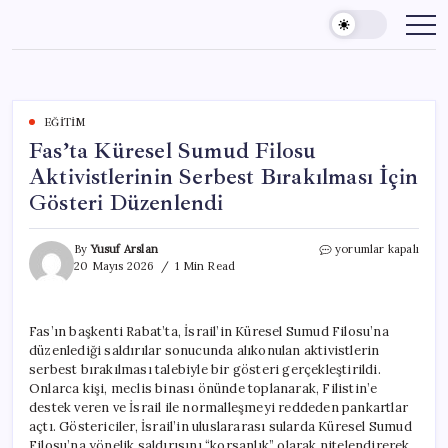
Skip
to
content
EĞITIM
Fas’ta Küresel Sumud Filosu
Aktivistlerinin Serbest Bırakılması İçin
Gösteri Düzenlendi
Fas’ta
By
Yusuf Arslan
yorumlar kapalı
Küresel
20 Mayıs 2026
1 Min Read
Sumud
Filosu
Aktivistlerinin
Fas’ın başkenti Rabat’ta, İsrail’in Küresel Sumud Filosu’na
Serbest
düzenlediği saldırılar sonucunda alıkonulan aktivistlerin
Bırakılması
İçin
serbest bırakılması talebiyle bir gösteri gerçekleştirildi.
Gösteri
Onlarca kişi, meclis binası önünde toplanarak, Filistin’e
Düzenlendi
destek veren ve İsrail ile normalleşmeyi reddeden pankartlar
için
açtı. Göstericiler, İsrail’in uluslararası sularda Küresel Sumud
Filosu’na yönelik saldırısını “korsanlık” olarak nitelendirerek,