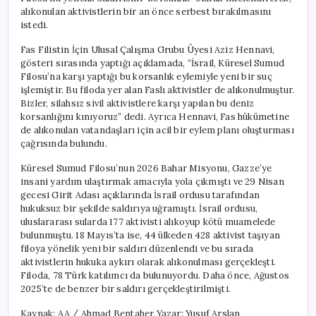
alıkonulan aktivistlerin bir an önce serbest bırakılmasını
istedi.
Fas Filistin İçin Ulusal Çalışma Grubu Üyesi Aziz Hennavi,
gösteri sırasında yaptığı açıklamada, “İsrail, Küresel Sumud
Filosu’na karşı yaptığı bu korsanlık eylemiyle yeni bir suç
işlemiştir. Bu filoda yer alan Faslı aktivistler de alıkonulmuştur.
Bizler, silahsız sivil aktivistlere karşı yapılan bu deniz
korsanlığını kınıyoruz” dedi. Ayrıca Hennavi, Fas hükümetine
de alıkonulan vatandaşları için acil bir eylem planı oluşturması
çağrısında bulundu.
Küresel Sumud Filosu’nun 2026 Bahar Misyonu, Gazze’ye
insani yardım ulaştırmak amacıyla yola çıkmıştı ve 29 Nisan
gecesi Girit Adası açıklarında İsrail ordusu tarafından
hukuksuz bir şekilde saldırıya uğramıştı. İsrail ordusu,
uluslararası sularda 177 aktivisti alıkoyup kötü muamelede
bulunmuştu. 18 Mayıs’ta ise, 44 ülkeden 428 aktivist taşıyan
filoya yönelik yeni bir saldırı düzenlendi ve bu sırada
aktivistlerin hukuka aykırı olarak alıkonulması gerçekleşti.
Filoda, 78 Türk katılımcı da bulunuyordu. Daha önce, Ağustos
2025’te de benzer bir saldırı gerçekleştirilmişti.
Kaynak: AA / Ahmad Bentaher Yazar: Yusuf Arslan