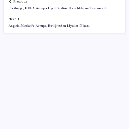
Previous
Freiburg, UEFA Avrupa Ligi Finaline Hazırlıklarını Tamamladı
Next
Angela Merkel’e Avrupa Birliği’nden Liyakat Nişanı
SON YAZILAR
Yapay zeka bu kez gerçek bir canlı üretti
İYİ Parti’den ‘çerçeve yasa’ hamlesi: Komisyon’dan
canlı yayın açtı
Müze arşivinde unutulan canlılar: Herkes denizatı