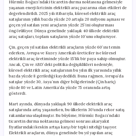
Hürmüz Boğazı’ndaki ticaretin durma noktasına gelmesiyle
yaşanan enerji krizinin elektrikli araç pazarına olan etkileri de
değerlendirildi. 2025 yılı itibarıyla, küresel elektrikli araç
satışlarının yıllık bazda yüzde 20 artışla 20 milyonu aşması ve
geçen yıl satılan yeni araçların yüzde 25’ini oluşturması
öngörülüyor. Dünya genelinde yaklaşık 40 ülkede elektrikli
araç satışları, toplam satışların yüzde 10’unu oluşturuyor.
Çin, geçen yıl satılan elektrikli araçların yüzde 60’ını temin
ederken, Avrupa ve Kuzey Amerikalı üreticiler ise küresel
elektrikli araç üretiminde yüzde 15’lik bir paya sahip olmuştur.
Ancak, Çin ve ABD’deki politika değişiklikleri nedeniyle,
küresel elektrikli araç satışlarının bu yılın ilk yarısında yıllık
bazda yüzde 8 gerilediği kaydedildi. Buna rağmen, Avrupa’da
satışlar yüzde 30, Asya’nın diğer bölgelerinde (Çin hariç)
yüzde 80 ve Latin Amerika’da yüzde 75 oranında artış
gösterdi.
Mart ayında, dünyada yaklaşık 90 ülkede elektrikli araç
satışlarında artış yaşanırken, bu ülkelerin 30’unda rekor satış
rakamlarına ulaşılmıştır. Bu büyüme, Hürmüz Boğazı’ndaki
ticaretin durma noktasına gelmesi sonrası akaryakıt
fiyatlarındaki keskin artışa karşı bir tepki niteliği taşıyor.
Elektrikli araçların, dünya genelinde bu yıl yapılan araç