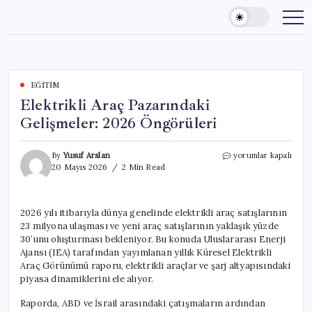
Skip
to
content
EĞITIM
Elektrikli Araç Pazarındaki
Gelişmeler: 2026 Öngörüleri
Elektrikli
By
Yusuf Arslan
yorumlar kapalı
Araç
20 Mayıs 2026
2 Min Read
Pazarındaki
Gelişmeler:
2026
2026 yılı itibarıyla dünya genelinde elektrikli araç satışlarının
Öngörüleri
23 milyona ulaşması ve yeni araç satışlarının yaklaşık yüzde
için
30’unu oluşturması bekleniyor. Bu konuda Uluslararası Enerji
Ajansı (IEA) tarafından yayımlanan yıllık Küresel Elektrikli
Araç Görünümü raporu, elektrikli araçlar ve şarj altyapısındaki
piyasa dinamiklerini ele alıyor.
Raporda, ABD ve İsrail arasındaki çatışmaların ardından