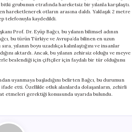
Yılanı:
bitki grubunun etrafında hareketsiz bir yılanla karşılaştı.
Kara
iden hareketlenerek otların arasına daldı. Yaklaşık 2 metre
Yılan
p telefonuyla kaydedildi.
için
şkanı Prof. Dr. Eyüp Bağcı, bu yılanın bilimsel adının
Bağcı, bu türün Türkiye ve Avrupa’da bilinen en uzun
 sıra, yılanın boyu uzadıkça kalınlaştığını ve insanlar
ıldığını aktardı. Ancak, bu yılanın zehirsiz olduğu ve meyve
le beslendiği için çiftçiler için faydalı bir tür olduğunu
sundan uyanmaya başladığını belirten Bağcı, bu durumun
ifade etti. Özellikle otluk alanlarda dolaşanların, zehirli
kat etmeleri gerektiği konusunda uyarıda bulundu.