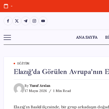
Skip
-
to
content
https://www.facebook.com/
https://twitter.com/
https://t.me/
https://www.instagram.com/
https://youtube.com/
ANA SAYFA
E
EĞITIM
Elazığ’da Görülen Avrupa’nın E
By
Yusuf Arslan
17 Mayıs 2026
1 Min Read
Elazığ’ın Baskil ilçesinde, bir grup arkadaşın doğad