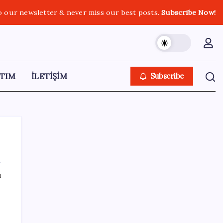
o our newsletter & never miss our best posts.
Subscribe Now!
TIM
İLETİŞİM
Subscribe
ı
SON YAZILAR
iOS 27 ile iPhone Kilit Ekranında Neler
Değişiyor?