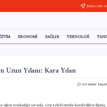
Subscribe t
ĞİTİM
EKONOMİ
SAĞLIK
TEKNOLOJİ
TANI
n Uzun Yılanı: Kara Yılan
Elazığ’da
yorumlar kapal
Görülen
Avrupa’nın
En
Uzun
a ışkın topladığı sırada, cep telefonuyla kaydedilen ilginç