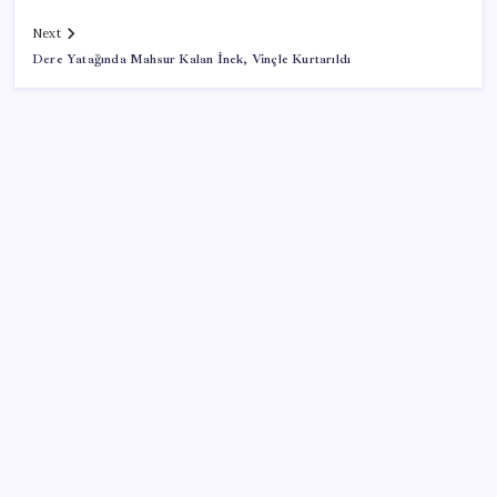
Next
Dere Yatağında Mahsur Kalan İnek, Vinçle Kurtarıldı
SON YAZILAR
iOS 27 ile iPhone Kilit Ekranında Neler Değişiyor?
Canan Karatay sağlıklı yaşamın sırrını tek tek
açıkladı! ‘Botoksla düzelmez, bu mineral şart’
Dijital Türk Lirası Özel Sektörün Denetimine Açılıyor
Pixel 11 Pro Fold’un Tasarımı ve Özellikleri Sızdırıldı