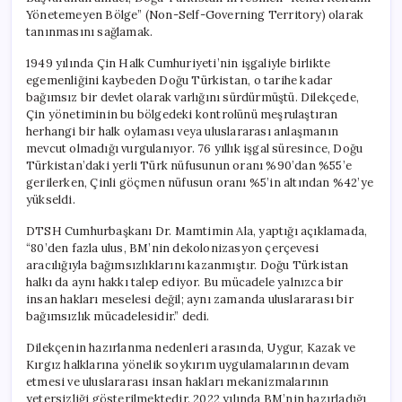
Yönetemeyen Bölge” (Non-Self-Governing Territory) olarak
tanınmasını sağlamak.
1949 yılında Çin Halk Cumhuriyeti’nin işgaliyle birlikte
egemenliğini kaybeden Doğu Türkistan, o tarihe kadar
bağımsız bir devlet olarak varlığını sürdürmüştü. Dilekçede,
Çin yönetiminin bu bölgedeki kontrolünü meşrulaştıran
herhangi bir halk oylaması veya uluslararası anlaşmanın
mevcut olmadığı vurgulanıyor. 76 yıllık işgal süresince, Doğu
Türkistan’daki yerli Türk nüfusunun oranı %90’dan %55’e
gerilerken, Çinli göçmen nüfusun oranı %5’in altından %42’ye
yükseldi.
DTSH Cumhurbaşkanı Dr. Mamtimin Ala, yaptığı açıklamada,
“80’den fazla ulus, BM’nin dekolonizasyon çerçevesi
aracılığıyla bağımsızlıklarını kazanmıştır. Doğu Türkistan
halkı da aynı hakkı talep ediyor. Bu mücadele yalnızca bir
insan hakları meselesi değil; aynı zamanda uluslararası bir
bağımsızlık mücadelesidir.” dedi.
Dilekçenin hazırlanma nedenleri arasında, Uygur, Kazak ve
Kırgız halklarına yönelik soykırım uygulamalarının devam
etmesi ve uluslararası insan hakları mekanizmalarının
yetersizliği gösterilmektedir. 2022 yılında BM’nin hazırladığı