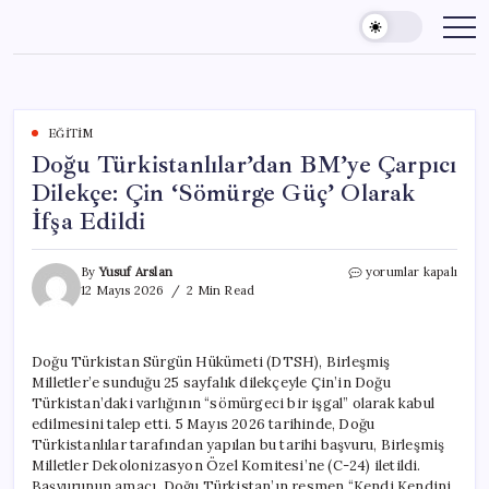
Skip
to
content
EĞITIM
Doğu Türkistanlılar’dan BM’ye Çarpıcı
Dilekçe: Çin ‘Sömürge Güç’ Olarak
İfşa Edildi
Doğu
By
Yusuf Arslan
yorumlar kapalı
Türkistanlılar’dan
12 Mayıs 2026
2 Min Read
BM’ye
Çarpıcı
Dilekçe:
Doğu Türkistan Sürgün Hükümeti (DTSH), Birleşmiş
Çin
Milletler’e sunduğu 25 sayfalık dilekçeyle Çin’in Doğu
‘Sömürge
Güç’
Türkistan’daki varlığının “sömürgeci bir işgal” olarak kabul
Olarak
edilmesini talep etti. 5 Mayıs 2026 tarihinde, Doğu
İfşa
Türkistanlılar tarafından yapılan bu tarihi başvuru, Birleşmiş
Edildi
Milletler Dekolonizasyon Özel Komitesi’ne (C-24) iletildi.
için
Başvurunun amacı, Doğu Türkistan’ın resmen “Kendi Kendini