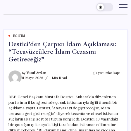
Skip
to
content
EĞITIM
Destici’den Çarpıcı İdam Açıklaması:
“Tecavüzcülere İdam Cezasını
Getireceğiz”
Destici’den
By
Yusuf Arslan
yorumlar kapalı
Çarpıcı
11 Mayıs 2026
1 Min Read
İdam
Açıklaması:
“Tecavüzcülere
BBP Genel Başkanı Mustafa Destici, Ankara’da düzenlenen
İdam
partisinin il kongresinde çocuk istismarıyla ilgili önemli bir
Cezasını
Getireceğiz”
açıklama yaptı. Destici, “Anayasayı değiştireceğiz, idam
için
cezasını geri getireceğiz” diyerek tecavüz ve cinsel istismar
suçlarına karşı sert bir tutum sergiledi. Destici, 13 yaşındaki
bir çocuğun çok sayıda kişi tarafından istismar edilmesine
dikkat çekerek, “Bu durum hangi dine, insanlığa ve vicdana