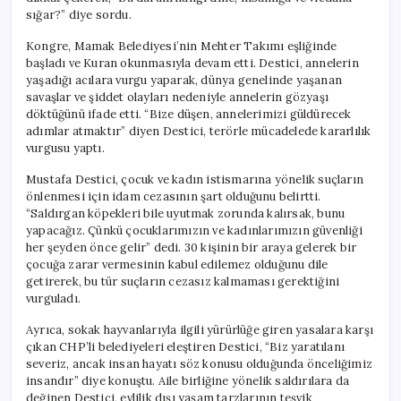
sığar?” diye sordu.
Kongre, Mamak Belediyesi’nin Mehter Takımı eşliğinde
başladı ve Kuran okunmasıyla devam etti. Destici, annelerin
yaşadığı acılara vurgu yaparak, dünya genelinde yaşanan
savaşlar ve şiddet olayları nedeniyle annelerin gözyaşı
döktüğünü ifade etti. “Bize düşen, annelerimizi güldürecek
adımlar atmaktır” diyen Destici, terörle mücadelede kararlılık
vurgusu yaptı.
Mustafa Destici, çocuk ve kadın istismarına yönelik suçların
önlenmesi için idam cezasının şart olduğunu belirtti.
“Saldırgan köpekleri bile uyutmak zorunda kalırsak, bunu
yapacağız. Çünkü çocuklarımızın ve kadınlarımızın güvenliği
her şeyden önce gelir” dedi. 30 kişinin bir araya gelerek bir
çocuğa zarar vermesinin kabul edilemez olduğunu dile
getirerek, bu tür suçların cezasız kalmaması gerektiğini
vurguladı.
Ayrıca, sokak hayvanlarıyla ilgili yürürlüğe giren yasalara karşı
çıkan CHP’li belediyeleri eleştiren Destici, “Biz yaratılanı
severiz, ancak insan hayatı söz konusu olduğunda önceliğimiz
insandır” diye konuştu. Aile birliğine yönelik saldırılara da
değinen Destici, evlilik dışı yaşam tarzlarının teşvik