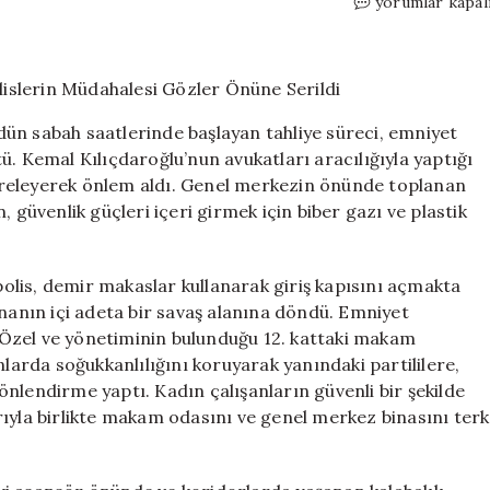
CHP
yorumlar kapal
Genel
Merkezinde
Tahliye
Gerilimi:
Polislerin
ün sabah saatlerinde başlayan tahliye süreci, emniyet
Müdahalesi
ü. Kemal Kılıçdaroğlu’nun avukatları aracılığıyla yaptığı
Gözler
çevreleyerek önlem aldı. Genel merkezin önünde toplanan
Önüne
Serildi
 güvenlik güçleri içeri girmek için biber gazı ve plastik
için
lis, demir makaslar kullanarak giriş kapısını açmakta
inanın içi adeta bir savaş alanına döndü. Emniyet
Özel ve yönetiminin bulunduğu 12. kattaki makam
nlarda soğukkanlılığını koruyarak yanındaki partililere,
nlendirme yaptı. Kadın çalışanların güvenli bir şekilde
rıyla birlikte makam odasını ve genel merkez binasını terk