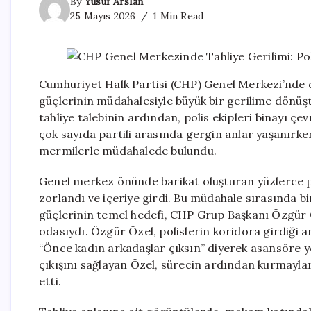
By
Yusuf Arslan
25 Mayıs 2026
1 Min Read
Cumhuriyet Halk Partisi (CHP) Genel Merkezi’nde d
güçlerinin müdahalesiyle büyük bir gerilime dönüşt
tahliye talebinin ardından, polis ekipleri binayı 
çok sayıda partili arasında gergin anlar yaşanırken,
mermilerle müdahalede bulundu.
Genel merkez önünde barikat oluşturan yüzlerce po
zorlandı ve içeriye girdi. Bu müdahale sırasında b
güçlerinin temel hedefi, CHP Grup Başkanı Özgür 
odasıydı. Özgür Özel, polislerin koridora girdiği a
“Önce kadın arkadaşlar çıksın” diyerek asansöre yö
çıkışını sağlayan Özel, sürecin ardından kurmayla
etti.