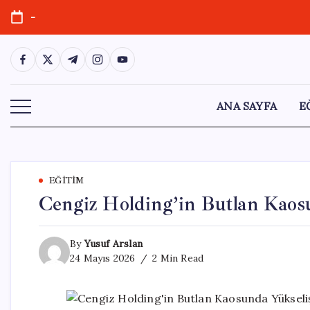
Skip
-
to
content
https://www.facebook.com/
https://twitter.com/
https://t.me/
https://www.instagram.com/
https://youtube.com/
ANA SAYFA
E
EĞITIM
Cengiz Holding’in Butlan Kaosu
By
Yusuf Arslan
24 Mayıs 2026
2 Min Read