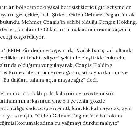
Sürekleniyor
lan bölgesindeki yasal belirsizliklerle ilgili gelişmeler
için
aşvuru gerçekleştirdi. Şirket, Giden Gelmez Dağları’ndaki
e bulundu. Mehmet Cengiz’in sahibi olduğu Cengiz Holding,
rterek, bu alanı 1700 kat artırmak adına resmi başvuru
ileceği öngörülüyor.
u TBMM gündemine taşıyarak, “Varlık barışı adı altında
elliklerini tehdit ediyor” şeklinde eleştiride bulundu.
 altında olduğunu vurgulayarak, Cengiz Holding
ş Projesi’ ile on binlerce ağacın, su kaynaklarının ve
i. “Bu dağları talana açtırmayacağız” dedi.
tinin rant odaklı politikalarının ekosistemi yok
atliamının arkasında yine 5’li çetenin gözde
madenciliği, sadece çevreyi etkilemekle kalmayacak, aynı
” diye konuştu. “Giden Gelmez Dağları’nın bu talana
ceğimizi korumak adına bu yağmayı durdurmalıyız”