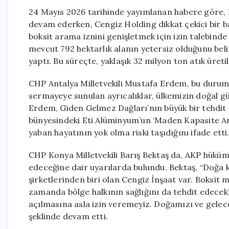
24 Mayıs 2026 tarihinde yayımlanan habere göre, But
devam ederken, Cengiz Holding dikkat çekici bir b
boksit arama iznini genişletmek için izin talebind
mevcut 792 hektarlık alanın yetersiz olduğunu beli
yaptı. Bu süreçte, yaklaşık 32 milyon ton atık üret
CHP Antalya Milletvekili Mustafa Erdem, bu durum
sermayeye sunulan ayrıcalıklar, ülkemizin doğal güz
Erdem, Giden Gelmez Dağları’nın büyük bir tehdit
bünyesindeki Eti Alüminyum’un ‘Maden Kapasite Artı
yaban hayatının yok olma riski taşıdığını ifade ett
CHP Konya Milletvekili Barış Bektaş da, AKP hüküme
edeceğine dair uyarılarda bulundu. Bektaş, “Doğa k
şirketlerinden biri olan Cengiz İnşaat var. Boksit 
zamanda bölge halkının sağlığını da tehdit edecek
açılmasına asla izin veremeyiz. Doğamızı ve gele
şeklinde devam etti.