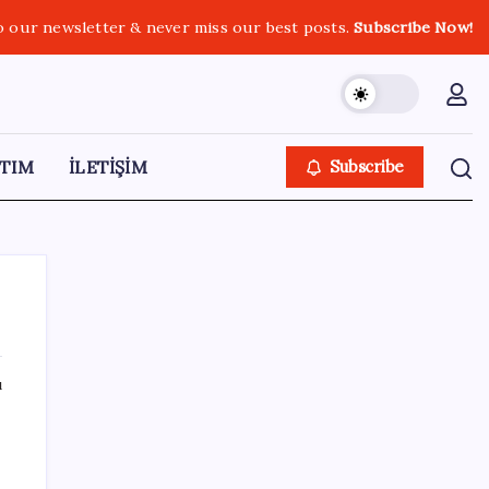
o our newsletter & never miss our best posts.
Subscribe Now!
TIM
İLETİŞİM
Subscribe
ı
SON YAZILAR
SpaceX roketi Ay’a düştü