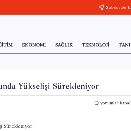
Subscribe t
ĞİTİM
EKONOMİ
SAĞLIK
TEKNOLOJİ
TANI
nda Yükselişi Sürekleniyor
Cengiz
yorumlar kapal
Holding’in
Butlan
Kaosunda
Yükselişi