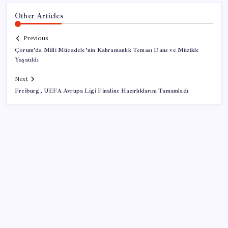
Other Articles
Previous
Çorum’da Milli Mücadele’nin Kahramanlık Teması Dans ve Müzikle
Yaşatıldı
Next
Freiburg, UEFA Avrupa Ligi Finaline Hazırlıklarını Tamamladı
SON YAZILAR
SpaceX roketi Ay’a düştü