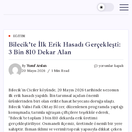
Skip
to
content
EĞITIM
Bilecik’te İlk Erik Hasadı Gerçekleşti:
3 Bin 810 Dekar Alan
Bilecik’te
By
Yusuf Arslan
yorumlar kapalı
İlk
20 Mayıs 2026
1 Min Read
Erik
Hasadı
Gerçekleşti:
Bilecik’in Ciciler köyünde, 20 Mayıs 2026 tarihinde sezonun
3
ilk erik hasadı yapıldı. İlin tarımsal açıdan önemli
Bin
810
ürünlerinden biri olan erikte hasat heyecanı doruğa ulaştı.
Dekar
Bilecik Valisi Faik Oktay Sözer, düzenlenen programda yaptığı
Alan
konuşmada, tarımla uğraşan çiftçilere teşekkür ederek,
için
“Bilecik’te toplam 3 bin 810 dekarda erik üretimi
gerçekleştiriliyor. Osmaneli ilçemiz, üretimde önemli bir yere
sahiptir. Ilıman iklimi ve verimli toprak yapısıyla dikkat çeken