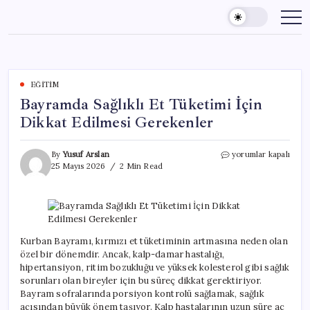
Skip
to
content
EĞITIM
Bayramda Sağlıklı Et Tüketimi İçin
Dikkat Edilmesi Gerekenler
Bayramda
By
Yusuf Arslan
yorumlar kapalı
Sağlıklı
25 Mayıs 2026
2 Min Read
Et
Tüketimi
İçin
Dikkat
Edilmesi
Gerekenler
Kurban Bayramı, kırmızı et tüketiminin artmasına neden olan
için
özel bir dönemdir. Ancak, kalp-damar hastalığı,
hipertansiyon, ritim bozukluğu ve yüksek kolesterol gibi sağlık
sorunları olan bireyler için bu süreç dikkat gerektiriyor.
Bayram sofralarında porsiyon kontrolü sağlamak, sağlık
açısından büyük önem taşıyor. Kalp hastalarının uzun süre aç