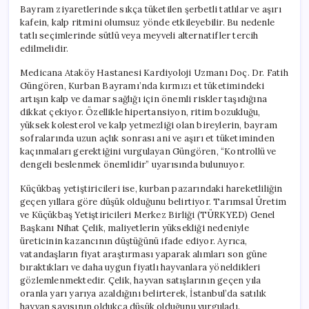
Bayram ziyaretlerinde sıkça tüketilen şerbetli tatlılar ve aşırı
kafein, kalp ritmini olumsuz yönde etkileyebilir. Bu nedenle
tatlı seçimlerinde sütlü veya meyveli alternatifler tercih
edilmelidir.
Medicana Ataköy Hastanesi Kardiyoloji Uzmanı Doç. Dr. Fatih
Güngören, Kurban Bayramı’nda kırmızı et tüketimindeki
artışın kalp ve damar sağlığı için önemli riskler taşıdığına
dikkat çekiyor. Özellikle hipertansiyon, ritim bozukluğu,
yüksek kolesterol ve kalp yetmezliği olan bireylerin, bayram
sofralarında uzun açlık sonrası ani ve aşırı et tüketiminden
kaçınmaları gerektiğini vurgulayan Güngören, “Kontrollü ve
dengeli beslenmek önemlidir” uyarısında bulunuyor.
Küçükbaş yetiştiricileri ise, kurban pazarındaki hareketliliğin
geçen yıllara göre düşük olduğunu belirtiyor. Tarımsal Üretim
ve Küçükbaş Yetiştiricileri Merkez Birliği (TÜRKYED) Genel
Başkanı Nihat Çelik, maliyetlerin yüksekliği nedeniyle
üreticinin kazancının düştüğünü ifade ediyor. Ayrıca,
vatandaşların fiyat araştırması yaparak alımları son güne
bıraktıkları ve daha uygun fiyatlı hayvanlara yöneldikleri
gözlemlenmektedir. Çelik, hayvan satışlarının geçen yıla
oranla yarı yarıya azaldığını belirterek, İstanbul’da satılık
hayvan sayısının oldukça düşük olduğunu vurguladı.