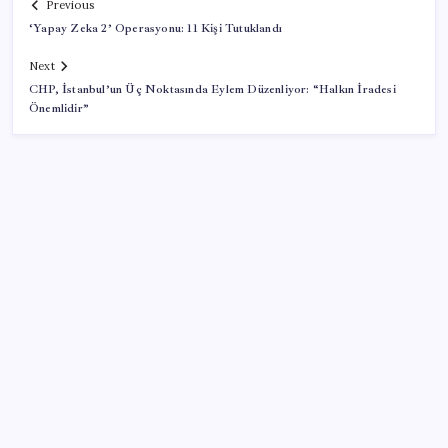
Previous
‘Yapay Zeka 2’ Operasyonu: 11 Kişi Tutuklandı
Next
CHP, İstanbul’un Üç Noktasında Eylem Düzenliyor: “Halkın İradesi
Önemlidir”
SON YAZILAR
Yapay zeka bu kez gerçek bir canlı üretti
İYİ Parti’den ‘çerçeve yasa’ hamlesi: Komisyon’dan
canlı yayın açtı