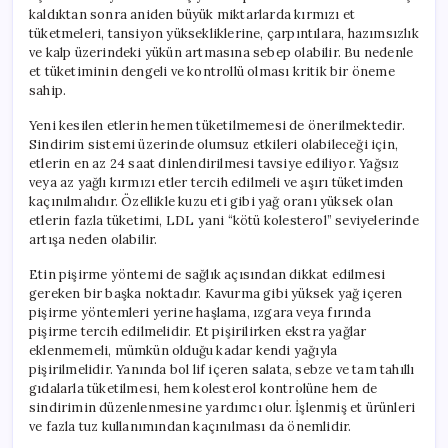
kaldıktan sonra aniden büyük miktarlarda kırmızı et
tüketmeleri, tansiyon yüksekliklerine, çarpıntılara, hazımsızlık
ve kalp üzerindeki yükün artmasına sebep olabilir. Bu nedenle
et tüketiminin dengeli ve kontrollü olması kritik bir öneme
sahip.
Yeni kesilen etlerin hemen tüketilmemesi de önerilmektedir.
Sindirim sistemi üzerinde olumsuz etkileri olabileceği için,
etlerin en az 24 saat dinlendirilmesi tavsiye ediliyor. Yağsız
veya az yağlı kırmızı etler tercih edilmeli ve aşırı tüketimden
kaçınılmalıdır. Özellikle kuzu eti gibi yağ oranı yüksek olan
etlerin fazla tüketimi, LDL yani “kötü kolesterol” seviyelerinde
artışa neden olabilir.
Etin pişirme yöntemi de sağlık açısından dikkat edilmesi
gereken bir başka noktadır. Kavurma gibi yüksek yağ içeren
pişirme yöntemleri yerine haşlama, ızgara veya fırında
pişirme tercih edilmelidir. Et pişirilirken ekstra yağlar
eklenmemeli, mümkün olduğu kadar kendi yağıyla
pişirilmelidir. Yanında bol lif içeren salata, sebze ve tam tahıllı
gıdalarla tüketilmesi, hem kolesterol kontrolüne hem de
sindirimin düzenlenmesine yardımcı olur. İşlenmiş et ürünleri
ve fazla tuz kullanımından kaçınılması da önemlidir.