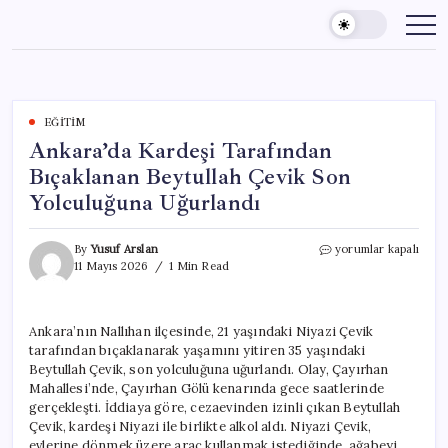
Skip
to
content
EĞITIM
Ankara’da Kardeşi Tarafından
Bıçaklanan Beytullah Çevik Son
Yolculuğuna Uğurlandı
Ankara’da
By
Yusuf Arslan
yorumlar kapalı
Kardeşi
11 Mayıs 2026
1 Min Read
Tarafından
Bıçaklanan
Beytullah
Ankara’nın Nallıhan ilçesinde, 21 yaşındaki Niyazi Çevik
Çevik
tarafından bıçaklanarak yaşamını yitiren 35 yaşındaki
Son
Yolculuğuna
Beytullah Çevik, son yolculuğuna uğurlandı. Olay, Çayırhan
Uğurlandı
Mahallesi’nde, Çayırhan Gölü kenarında gece saatlerinde
için
gerçekleşti. İddiaya göre, cezaevinden izinli çıkan Beytullah
Çevik, kardeşi Niyazi ile birlikte alkol aldı. Niyazi Çevik,
evlerine dönmek üzere araç kullanmak istediğinde, ağabeyi