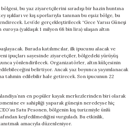
Bin
bölgesi, bu yaz ziyaretçilerini sıradışı bir hazin huntına
Euro
 ışıkları ve kış sporlarıyla tanınan bu eşsiz bölge, bu
Ödül!
önlendirecek. Levi’de gerçekleştirilecek “Gece Yarısı Güneşi
için
 euroya (yaklaşık 1 milyon 68 bin lira) ulaşan altın
başlayacak. Burada katılımcılar, ilk ipucunu alacak ve
eni ipuçları sayesinde ziyaretçiler, bölgedeki yürüyüş
yunca yönlendirilecek. Organizatörler, altın külçesinin
edilebileceğini belirtiyor. Ancak yaz boyunca yayımlanacak
a tahmin edilebilir hale getirecek. Son ipucunun 22
nlandiya’nın en popüler kayak merkezlerinden biri olarak
enomenine ev sahipliği yaparak güneşin neredeyse hiç
CEO’su Satu Pesonen, bölgenin kış turizmiyle ünlü
afından keşfedilmediğini vurguladı. Bu etkinlik,
ni tanıtmak amacıyla düzenleniyor.