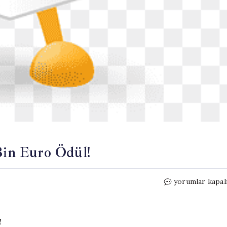
 Bin Euro Ödül!
Altın
yorumlar kapal
Külçe
Avı:
Turistlere
20