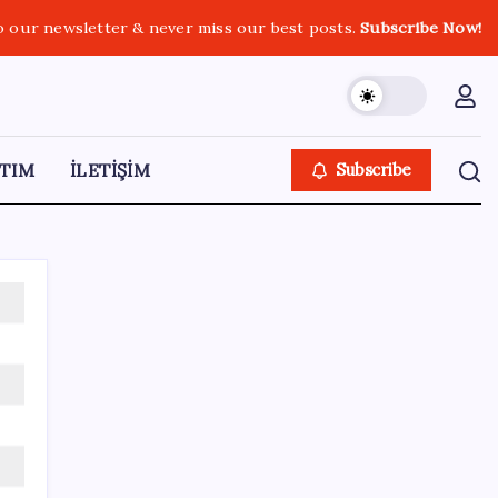
o our newsletter & never miss our best posts.
Subscribe Now!
TIM
İLETİŞİM
Subscribe
SON YAZILAR
ABD ile ticaret gerilimine rağmen artış: Çin
malları tüm dünyayı sarıyor