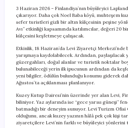
3 Haziran 2026 – Finlandiya’nın büyüleyici Lapland 
çıkarıyor. Daha çok Noel Baba köyü, muhteşem kuzey
sefer turistleri gizli bir altın külçesinin peşine y
Avı” etkinliği kapsamında katılımcılar, değeri 20 bin
külçesini keşfetmeye çalışacak.
Etkinlik, 18 Haziran’da Levi Ziyaretçi Merkezi’nde 
yarışmaya kaydolabilecek. Ardından, paylaşılacak y
güzergahları, doğal alanlar ve turistik noktalar bo
bulunabileceği yerin ilk ipucunun ardından da keşf
yeni bilgiler, ödülün bulunduğu konumu giderek dah
Ağustos’ta açıklanması planlanıyor.
Kuzey Kutup Dairesi’nin üzerinde yer alan Levi, Fi
biliniyor. Yaz aylarında ise “gece yarısı güneşi” f
batmadığı bir deneyim sunuyor. Levi Turizm Ofisi 
olduğunu, ancak kuzey yazının hâlâ pek çok kişi tar
ziyaretçilere Levi’nin farklı ve büyüleyici yönleri