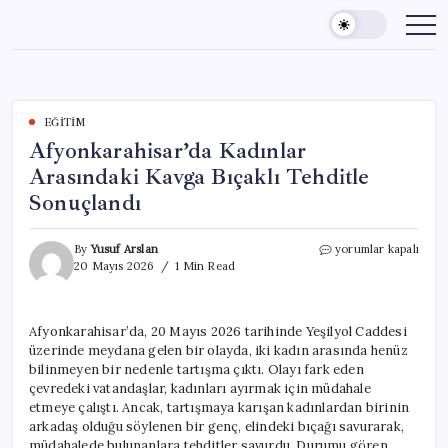
Skip
to
content
EĞITIM
Afyonkarahisar’da Kadınlar
Arasındaki Kavga Bıçaklı Tehditle
Sonuçlandı
Afyonkarahisar’da
By
Yusuf Arslan
yorumlar kapalı
Kadınlar
20 Mayıs 2026
1 Min Read
Arasındaki
Kavga
Bıçaklı
Afyonkarahisar’da, 20 Mayıs 2026 tarihinde Yeşilyol Caddesi
Tehditle
üzerinde meydana gelen bir olayda, iki kadın arasında henüz
Sonuçlandı
için
bilinmeyen bir nedenle tartışma çıktı. Olayı fark eden
çevredeki vatandaşlar, kadınları ayırmak için müdahale
etmeye çalıştı. Ancak, tartışmaya karışan kadınlardan birinin
arkadaş olduğu söylenen bir genç, elindeki bıçağı savurarak,
müdahalede bulunanlara tehditler savurdu. Durumu gören