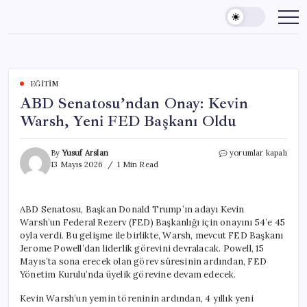
Skip
to
content
EĞITIM
ABD Senatosu’ndan Onay: Kevin
Warsh, Yeni FED Başkanı Oldu
ABD
By
Yusuf Arslan
yorumlar kapalı
Senatosu’ndan
13 Mayıs 2026
1 Min Read
Onay:
Kevin
Warsh,
ABD Senatosu, Başkan Donald Trump’ın adayı Kevin
Yeni
Warsh’un Federal Rezerv (FED) Başkanlığı için onayını 54’e 45
FED
Başkanı
oyla verdi. Bu gelişme ile birlikte, Warsh, mevcut FED Başkanı
Oldu
Jerome Powell’dan liderlik görevini devralacak. Powell, 15
için
Mayıs’ta sona erecek olan görev süresinin ardından, FED
Yönetim Kurulu’nda üyelik görevine devam edecek.
Kevin Warsh’un yemin töreninin ardından, 4 yıllık yeni