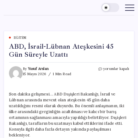
Skip
to
content
EĞITIM
ABD, İsrail-Lübnan Ateşkesini 45
Gün Süreyle Uzattı
ABD,
By
Yusuf Arslan
yorumlar kapalı
İsrail-
15 Mayıs 2026
1 Min Read
Lübnan
Ateşkesini
45
Son dakika gelişmesi… ABD Dışişleri Bakanlığı, İsrail ve
Gün
Lübnan arasında mevcut olan ateşkesin 45 gün daha
Süreyle
Uzattı
uzatıldığını resmi olarak duyurdu. Bu önemli anlaşmanın, iki
için
ülke arasındaki gerginliğin azaltılması ve kalıcı bir barış
ortamının sağlanması amacıyla yapıldığı belirtiliyor. Dışişleri
Bakanlığı, tarafların bu uzatmayı kabul ettiklerini ifade etti.
Konuyla ilgili daha fazla detayın yakında paylaşılması
bekleniyor.