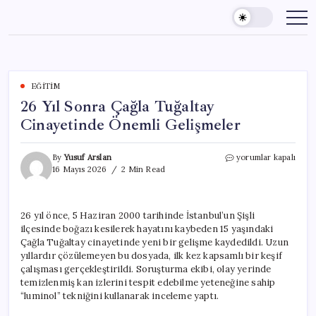
Skip
to
content
EĞITIM
26 Yıl Sonra Çağla Tuğaltay
Cinayetinde Önemli Gelişmeler
26
By
Yusuf Arslan
yorumlar kapalı
Yıl
16 Mayıs 2026
2 Min Read
Sonra
Çağla
Tuğaltay
26 yıl önce, 5 Haziran 2000 tarihinde İstanbul’un Şişli
Cinayetinde
ilçesinde boğazı kesilerek hayatını kaybeden 15 yaşındaki
Önemli
Gelişmeler
Çağla Tuğaltay cinayetinde yeni bir gelişme kaydedildi. Uzun
için
yıllardır çözülemeyen bu dosyada, ilk kez kapsamlı bir keşif
çalışması gerçekleştirildi. Soruşturma ekibi, olay yerinde
temizlenmiş kan izlerini tespit edebilme yeteneğine sahip
“luminol” tekniğini kullanarak inceleme yaptı.