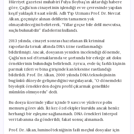
Hürriyet gazetesi muhabiri Fulya Soybaş’ın aktardığı habere
göre, Çağla’nın cinayetinin işlendiği ev ve çevresinde yapılan
keşif yaklaşık 8 saat sürdü. Adli Tıp Uzmanı Prof. Dr. Nevzat
Alkan, geçmişte alınan delillerin tamamen yok
olmayabileceğini belirterek, “Yıllar geçse bile delil mevcutsa,
suçlu bulunabilir” ifadelerini kullandı.
2013 yılında, cinayet sonrası hazırlanan ilk kriminal
raporlarda tırnak altında DNA izine rastlanmadığı
bildirilmişti. Ancak, dosyanın yeniden incelendiği dönemde,
Çağla’nın sol el tırnaklarında ve şortunda bir erkeğe ait doku
örneklerinin bulunduğu belirlendi. Ayrıca, evde üç farklı kişinin
parmak izleri ve bina girişinde kan lekesine rastlandığı
bildirildi. Prof. Dr. Alkan, 2000 yılında DNA teknolojisinin
bugünkü düzeyde gelişmediğini vurgulayarak, “O dönemdeki
biyolojik örneklerden doğru profil çıkarmak genellikle
mümkün olmuyordu” dedi.
Bu dosya üzerinde yıllar içinde 9 savcı ve yüzlerce polis
memuru görev aldı. İki kez özel ekipler kuruldu ancak henüz
herhangi bir eşleşme sağlanamadı. DNA örnekleri Interpol
veri tabanına da gönderildi, fakat sonuç alınamadı.
Prof. Dr. Alkan, luminol tekniğinin faili meçhul dosyalar için